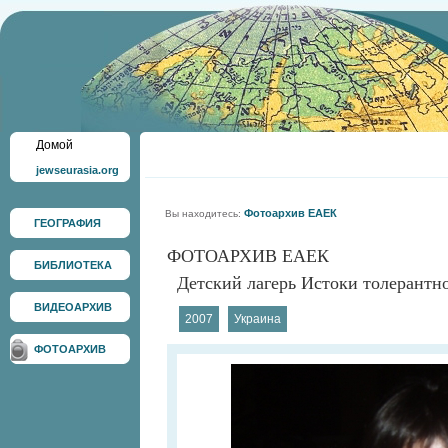
Домой
jewseurasia.org
Фотоархив ЕАЕК
Вы находитесь:
ГЕОГРАФИЯ
ФОТОАРХИВ ЕАЕК
БИБЛИОТЕКА
Детский лагерь Истоки толерантнос
ВИДЕОАРХИВ
2007
Украина
ФОТОАРХИВ