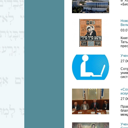
В Х
«Био
Ново
Вел
03.0
Кни
Тать
прес
Учен
27.0
Сотр
унив
сист
«Сох
иску
27.0
Пра
бла
меж
Учен