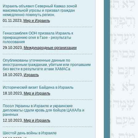
Израиль объявил Северный Кавказ зоной
максимальной угрозы и призвал граждан
немедленно покинуть регион.
01.11.2023,
Мир и Израиль
Генассамблея ООН призвала Израиль к
прекращению огня в Газе - результаты
голосования
29.10.2023,
Международные организации
Опубликованы уточненные данные по
иностранным гражданам, убитым или пропавшим
без вести в результате атаки ХАМАСа
18.10.2023,
Израиль
Исторический визит Байдена в Израиль
18.10.2023,
Мир и Израиль
Посол Украины в Израиле и украинские
дипломаты сдали кровь для бойцов ЦАХАЛа и
раненых
12.10.2023,
Мир и Израиль
Шестой день войны в Израиле