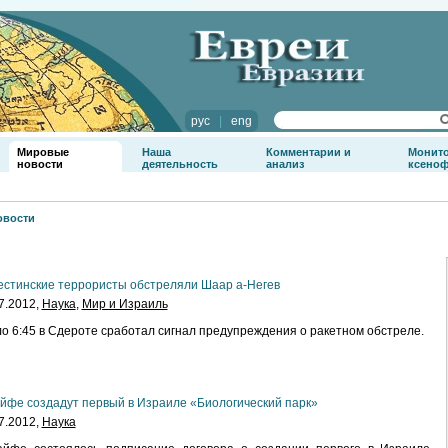
рус
|
eng
Мировые
Наша
Комментарии и
Монит
новости
деятельность
анализ
ксено
овости
стинские террористы обстреляли Шаар а-Негев
7.2012,
Наука
,
Мир и Израиль
о 6:45 в Сдероте сработал сигнал предупреждения о ракетном обстреле.
йфе создадут первый в Израиле «Биологический парк»
7.2012,
Наука