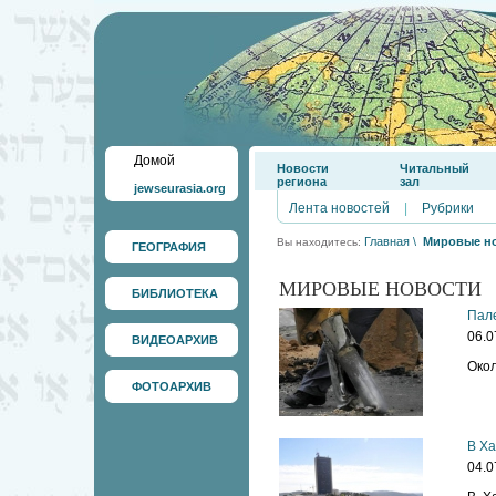
Домой
Новости
Читальный
региона
зал
jewseurasia.org
Лента новостей
|
Рубрики
Главная
\
Мировые н
Вы находитесь:
ГЕОГРАФИЯ
МИРОВЫЕ НОВОСТИ
БИБЛИОТЕКА
Пале
06.0
ВИДЕОАРХИВ
Окол
ФОТОАРХИВ
В Ха
04.0