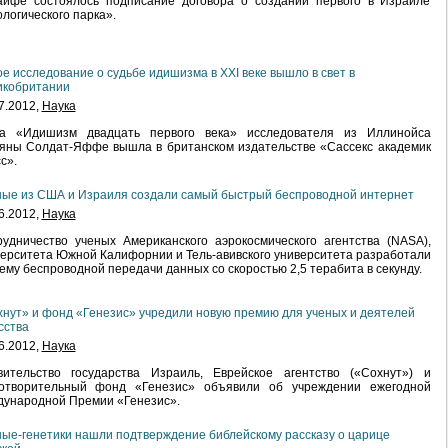
айфе состоялось подписание договора о создании первого в Израиле
логического парка».
е исследование о судьбе идишизма в ХХI веке вышло в свет в
икобритании
7.2012,
Наука
га «Идишизм двадцать первого века» исследователя из Иллинойса
яны Солдат-Яффе вышла в британском издательстве «Сассекс академик
с».
ые из США и Израиля создали самый быстрый беспроводной интернет
6.2012,
Наука
удничество ученых Американского аэрокосмического агентства (NASA),
ерситета Южной Калифорнии и Тель-авивского университета разработали
ему беспроводной передачи данных со скоростью 2,5 терабита в секунду.
нут» и фонд «Генезис» учредили новую премию для ученых и деятелей
сства
6.2012,
Наука
вительство государства Израиль, Еврейское агентство («Сохнут») и
готворительный фонд «Генезис» объявили об учреждении ежегодной
дународной Премии «Генезис».
ые-генетики нашли подтверждение библейскому рассказу о царице