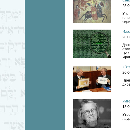
Сав
25.0
Уче
ген
сири
Изра
20.0
Дан
атак
ЦАХА
Ира
«Это
20.0
Пре
дире
Умер
13.0
Утро
лаур