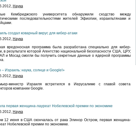
ской
6.2012,
Наука
ные Кембриджского университета обнаружили сходство между
етическими последовательностями жителей Эфиопии, израильтянами и
йцами.
иль создал коварный вирус для кибер-атаки
6.2012,
Наука
ная вредоносная программа была разработана специально для кибер-
и, в результате которой Агентство национальной безопасности США, ЦРУ,
Л и Мосад смогли бы получить секретные данные о ядерной программы
на.
 – Израиль: наука, солнце и Google!»
6.2012,
Наука
мьер-министр Израиля встретился в Иерусалиме с главой совета
кторов компании Google.
ла первая женщина-лауреат Нобелевской премии по экономике
6.2012,
Наука
м 12 июня в США скончалась от рака Элинор Остром, первая женщина-
еат Нобелевской премии по экономике.