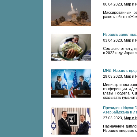
06.04.2023,
Мир и 
Массированный ра
ракеты сбиты «Же
Израиль занял выс
03.04.2023,
Мир и 
Согласно отчету, 
в 2022 году Израил
МИД: Израиль про
29.03.2023,
Мир и 
Министр иностран
конференции «Дем
главы Госдепа СШ
оказывать гуманит
Президент Ицхак Г
Азербайджана в И
27.03.2023,
Мир и 
Назначение диплом
Израиле впервые с