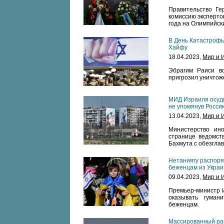
Правительство Ге
комиссию эксперто
года на Олимпийск
В День Катастрофы
Хайфу
18.04.2023,
Мир и 
Эбрагим Раиси в
пригрозил уничтож
МИД Израиля осуди
не упомянув Росси
13.04.2023,
Мир и 
Министерство ин
странице ведомств
Бахмута с обезгла
Нетаниягу распоря
беженцам из Укра
09.04.2023,
Мир и 
Премьер-министр 
оказывать гуман
беженцам.
Массированный рак