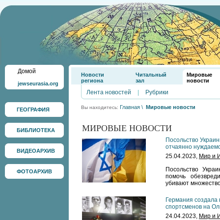
Домой
Новости
Читальный
Мировые
региона
зал
новости
jewseurasia.org
Лента новостей
|
Рубрики
Главная
\
Мировые новости
Вы находитесь:
ГЕОГРАФИЯ
МИРОВЫЕ НОВОСТИ
БИБЛИОТЕКА
Посольство Украин
отчаянно нуждаем
ВИДЕОАРХИВ
25.04.2023,
Мир и 
Посольство Укра
ФОТОАРХИВ
помочь обезвред
убивают множество
Германия создала 
спортсменов на Ол
24.04.2023,
Мир и 