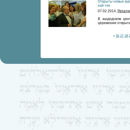
Открыты новые кур
хай-тек
07.02.2014,
Репатр
В ашдодском цент
церемония открыти
«
26
27
28