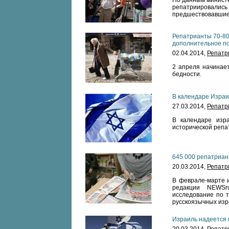
По данным министе
репатриировались 
предшествовавшие 
Репатрианты 70-80
дополнительное п
02.04.2014,
Репатр
2 апреля начинает
бедности.
В календаре Израи
27.03.2014,
Репатр
В календаре изра
исторической репа
645 000 репатриа
20.03.2014,
Репатр
В феврале-марте ин
редакции NEWSru
исследование по т
русскоязычных изр
Израиль надеется