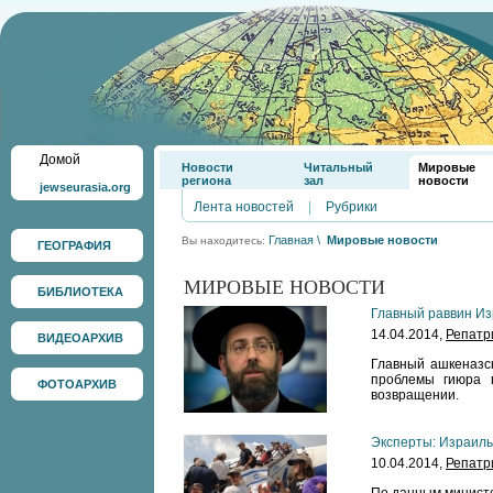
Домой
Новости
Читальный
Мировые
региона
зал
новости
jewseurasia.org
Лента новостей
|
Рубрики
Главная
\
Мировые новости
Вы находитесь:
ГЕОГРАФИЯ
МИРОВЫЕ НОВОСТИ
БИБЛИОТЕКА
Главный раввин Из
14.04.2014,
Репатр
ВИДЕОАРХИВ
Главный ашкеназс
проблемы гиюра в
ФОТОАРХИВ
возвращении.
Эксперты: Израиль
10.04.2014,
Репатр