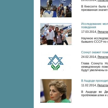
20.03.2014,
Репатр
В Кнессете была 
призванная значит
Исследование: мо
поведения
17.03.2014,
Репатр
Научное исследова
бывшего СССР по 
Сохнут окажет по
24.02.2014,
Репатр
Глава Сохнута На
немедленную пом
будут увеличены в
В Ашдоде проходит
11.02.2014,
Репатр
В Ашдоде во Дво
проблемам алии и 