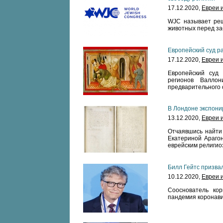
17.12.2020,
Евреи 
WJC называет реш
животных перед за
Европейский суд р
17.12.2020,
Евреи 
Европейский суд 
регионов Валло
предварительного 
В Лондоне экспонир
13.12.2020,
Евреи 
Отчаявшись найти 
Екатериной Арагон
еврейским религио
Билл Гейтс призва
10.12.2020,
Евреи 
Сооснователь кор
пандемия коронави