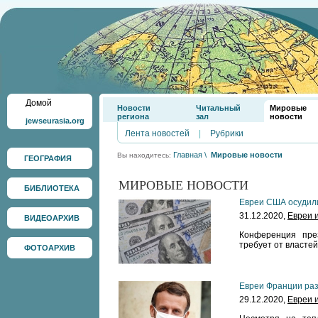
Домой
Новости
Читальный
Мировые
региона
зал
новости
jewseurasia.org
Лента новостей
|
Рубрики
Главная
\
Мировые новости
Вы находитесь:
ГЕОГРАФИЯ
МИРОВЫЕ НОВОСТИ
БИБЛИОТЕКА
Евреи США осудил
31.12.2020,
Евреи 
ВИДЕОАРХИВ
Конференция през
требует от власте
ФОТОАРХИВ
Евреи Франции ра
29.12.2020,
Евреи 