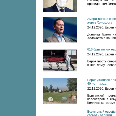
Несмотря на теп
президентом Эмман
Американские евре
жертв Холокоста
24.12.2020,
Евреи 
Дональд Трамп на
Холокоста в Вашин
616 британских ев
24.12.2020,
Евреи 
Вероятность смерт
выше, чем у неевре
Борис Джонсон поз
40 лет назад
22.12.2020,
Евреи 
Британский прем
волонтером в киб
Коллинз, которому 
Всемирный еврейск
свободу религии