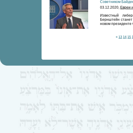
Советником Байден
03.12.2020,
Евреи 
Известный либер
Бернштейн станет 
новом президенте
«
13
14
15