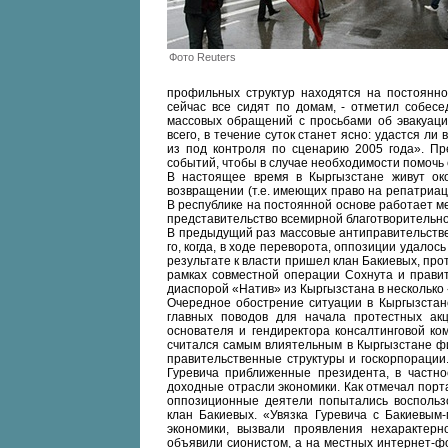
Фото Reuters
профильных структур находятся на постоянно
сейчас все сидят по домам, - отметил собесед
массовых обращений с просьбами об эвакуаци
всего, в течение суток станет ясно: удастся л
из под контроля по сценарию 2005 года». Пр
событий, чтобы в случае необходимости помочь
В настоящее время в Кыргызстане живут ок
возвращении (т.е. имеющих право на репатриац
В республике на постоянной основе работает ме
представительство всемирной благотворительно
В предыдущий раз массовые антиправительстве
го, когда, в ходе переворота, оппозиции удалос
результате к власти пришел клан Бакиевых, про
рамках совместной операции Сохнута и правит
диаспорой «Натив» из Кыргызстана в несколько
Очередное обострение ситуации в Кыргызстане
главных поводов для начала протестных ак
основателя и гендиректора консалтинговой ко
считался самым влиятельным в Кыргызстане фи
правительственные структуры и госкорпорации
Гуревича приближенные президента, в частно
доходные отрасли экономики. Как отмечал порта
оппозиционные деятели попытались воспольз
клан Бакиевых. «Увязка Гуревича с Бакиевым
экономики, вызвали проявления нехарактерн
объявили сионистом, а на местных интернет-ф