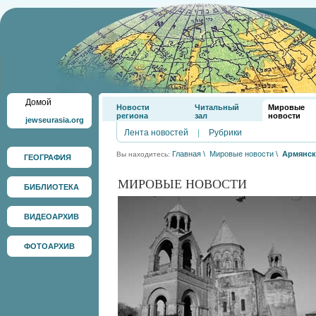
Домой
Новости
Читальный
Мировые
региона
зал
новости
jewseurasia.org
Лента новостей
|
Рубрики
Главная
\
Мировые новости
\
Армянск
Вы находитесь:
ГЕОГРАФИЯ
МИРОВЫЕ НОВОСТИ
БИБЛИОТЕКА
ВИДЕОАРХИВ
ФОТОАРХИВ