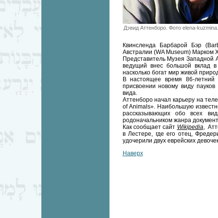
Дэвид Аттенборо. Фото elena-kuzmina
Квинсленда Барбарой Бэр (Bar
Австралии (WA Museum) Марком Ха
Представитель Музея Западной Ав
ведущий внес большой вклад в
насколько богат мир живой природ
В настоящее время 86-летний 
присвоении новому виду пауков
вида.
Аттенборо начал карьеру на теле
of Animals». Наибольшую известн
рассказывающих обо всех ви
родоначальником жанра документ
Как сообщает сайт
Wikipedia
, Атт
в Лестере, где его отец, Фреде
удочерили двух еврейских девоче
Наверх