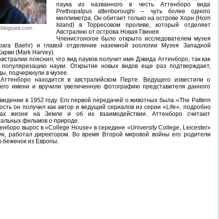
паука из названного в честь Аттенборо вида
Prethopalpus attenboroughi – чуть более одного
миллиметра. Он обитает только на острове Хорн (Horn
Island) в Торресовом проливе, который отделяет
.blogspot.com
Австралию от острова Новая Гвинея.
Членистоногое было открыто исследователем музея
bara Baehr) и главой отделение наземной зоологии Музея Западной
рви (Mark Harvey).
стралии пояснил, что вид пауков получит имя Дэвида Аттенборо, так как
 популяризацию науки. Открытие новых видов еще раз подтверждает,
ы, подчеркнули в музее.
Аттенборо находится в австралийском Перте. Ведущего известили о
 его имени и вручили увеличенную фотографию представителя данного
видении в 1952 году. Его первой передачей о животных была «The Pattern
ость он получил как автор и ведущий сериалов из серии «Life», подробно
дах жизни на Земле и об их взаимодействии. Аттенборо считают
альных фильмов о природе.
енборо вырос в «College House» в середине «University College, Leicester»
рик, работал директором. Во время Второй мировой войны его родители
к-беженок из Европы.