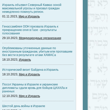
Израиль объявил Северный Кавказ зоной
максимальной угрозы и призвал граждан
немедленно покинуть регион.
01.11.2023,
Мир и Израиль
Генассамблея ООН призвала Израиль к
прекращению огня в Газе - результаты
голосования
29.10.2023,
Международные организации
Опубликованы уточненные данные по
иностранным гражданам, убитым или пропавшим
без вести в результате атаки ХАМАСа
18.10.2023,
Израиль
Исторический визит Байдена в Израиль
18.10.2023,
Мир и Израиль
Посол Украины в Израиле и украинские
дипломаты сдали кровь для бойцов ЦАХАЛа и
раненых
12.10.2023,
Мир и Израиль
Шестой день войны в Израиле