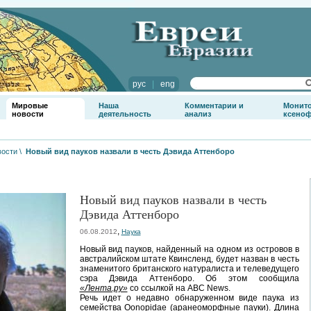
рус
|
eng
Мировые
Наша
Комментарии и
Монит
новости
деятельность
анализ
ксено
вости
\
Новый вид пауков назвали в честь Дэвида Аттенборо
Новый вид пауков назвали в честь
Дэвида Аттенборо
,
06.08.2012
Наука
Новый вид пауков, найденный на одном из островов в
австралийском штате Квинсленд, будет назван в честь
знаменитого британского натуралиста и телеведущего
сэра Дэвида Аттенборо. Об этом сообщила
«Лента.ру»
со ссылкой на ABC News.
Речь идет о недавно обнаруженном виде паука из
семейства Oonopidae (аранеоморфные пауки). Длина