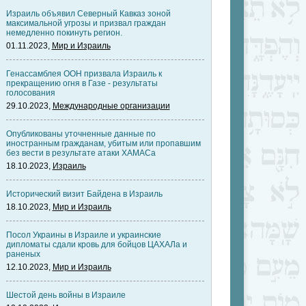
Израиль объявил Северный Кавказ зоной
максимальной угрозы и призвал граждан
немедленно покинуть регион.
01.11.2023,
Мир и Израиль
Генассамблея ООН призвала Израиль к
прекращению огня в Газе - результаты
голосования
29.10.2023,
Международные организации
Опубликованы уточненные данные по
иностранным гражданам, убитым или пропавшим
без вести в результате атаки ХАМАСа
18.10.2023,
Израиль
Исторический визит Байдена в Израиль
18.10.2023,
Мир и Израиль
Посол Украины в Израиле и украинские
дипломаты сдали кровь для бойцов ЦАХАЛа и
раненых
12.10.2023,
Мир и Израиль
Шестой день войны в Израиле