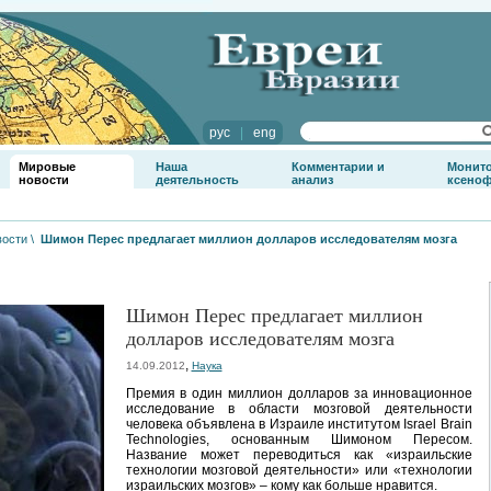
рус
|
eng
Мировые
Наша
Комментарии и
Монит
новости
деятельность
анализ
ксено
вости
\
Шимон Перес предлагает миллион долларов исследователям мозга
Шимон Перес предлагает миллион
долларов исследователям мозга
,
14.09.2012
Наука
Премия в один миллион долларов за инновационное
исследование в области мозговой деятельности
человека объявлена в Израиле институтом Israel Brain
Technologies, основанным Шимоном Пересом.
Название может переводиться как «израильские
технологии мозговой деятельности» или «технологии
израильских мозгов» – кому как больше нравится.