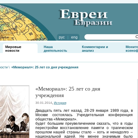
рус
|
eng
Мировые
Наша
Комментарии и
Монит
новости
деятельность
анализ
ксено
вости
\
«Мемориал»: 25 лет со дня учреждения
«Мемориал»: 25 лет со дня
учреждения
,
30.01.2014
История
Двадцать пять лет назад, 28-29 января 1989 года, в
Москве состоялась Учредительная конференция
общества «Мемориал».
будет большим преувеличением сказать, что в годы
перестройки восстановление памяти о трагическом
прошлом нашей страны стало – хоть и ненадолго –
национальной идеей. Не менее значимым было