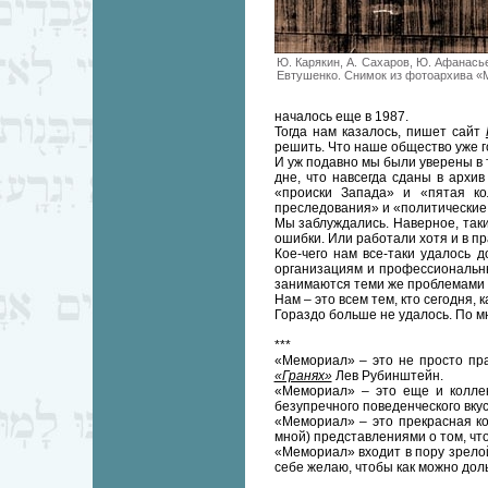
Ю. Карякин, А. Сахаров, Ю. Афанасье
Евтушенко. Снимок из фотоархива 
началось еще в 1987.
Тогда нам казалось, пишет сайт
решить. Что наше общество уже г
И уж подавно мы были уверены в 
дне, что навсегда сданы в архив
«происки Запада» и «пятая ко
преследования» и «политические
Мы заблуждались. Наверное, таки
ошибки. Или работали хотя и в п
Кое-чего нам все-таки удалось 
организациям и профессиональным
занимаются теми же проблемами –
Нам – это всем тем, кто сегодня,
Гораздо больше не удалось. По м
***
«Мемориал» – это не просто пра
«Гранях»
Лев Рубинштейн.
«Мемориал» – это еще и коллек
безупречного поведенческого вкуса
«Мемориал» – это прекрасная к
мной) представлениями о том, что
«Мемориал» входит в пору зрелой
себе желаю, чтобы как можно дол