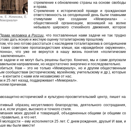
стремление к обновлению страны на основе свободы
и права.
Стремление к исторической правде и гражданская
ответственность за сегодняшний день были главными
в, Е. Жемкова, Е.
стимулами при создании «Мемориала» –
«Мемориала»
общественной организации, возникшей на волне
небывало широкого стихийного движения, которое
Права человека в России
, что поставленные нами задачи не так трудно
отово дать ясную и жесткую оценку тоталитарному прошлому.
том, что оно готово расстаться с наследием тоталитаризма в сегодняшнем
 такие советские пропагандистские клише, как «враждебное окружение»,
лонна», что уже не вернутся в нашу жизнь понятия «политические
 заключенные».
е задачи и не могут быть решены быстро. Конечно, мы и сами допускали
равильном направлении, но недостаточно энергично и последовательно.
добиться. Нам – это не только «Мемориалу», но и другим общественным
 сообществам (историческому, музейному, учительскому и др.), которые
 в контакте с нами или независимо от нас.
 как и 25 лет назад, поддерживает «Мемориал».
ногим причинам.
возащитно-исторический и культурно-просветительский центр, пишет на
тивный образец несуетливого благородства, деятельного сострадания,
 и, если угодно, высокого и точного стиля.
омпания моих друзей и товарищей, объединенных общими (и общими со
 правильно, а что нет.
 молодости – ему исполняется 25 лет. С днем рождения, друзья! И вам, и
ьше мы были вместе!