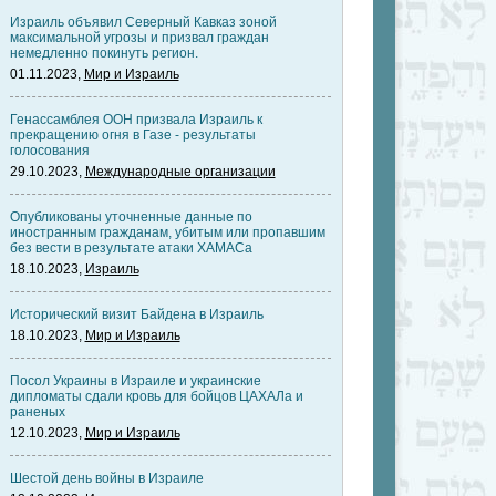
Израиль объявил Северный Кавказ зоной
максимальной угрозы и призвал граждан
немедленно покинуть регион.
01.11.2023,
Мир и Израиль
Генассамблея ООН призвала Израиль к
прекращению огня в Газе - результаты
голосования
29.10.2023,
Международные организации
Опубликованы уточненные данные по
иностранным гражданам, убитым или пропавшим
без вести в результате атаки ХАМАСа
18.10.2023,
Израиль
Исторический визит Байдена в Израиль
18.10.2023,
Мир и Израиль
Посол Украины в Израиле и украинские
дипломаты сдали кровь для бойцов ЦАХАЛа и
раненых
12.10.2023,
Мир и Израиль
Шестой день войны в Израиле