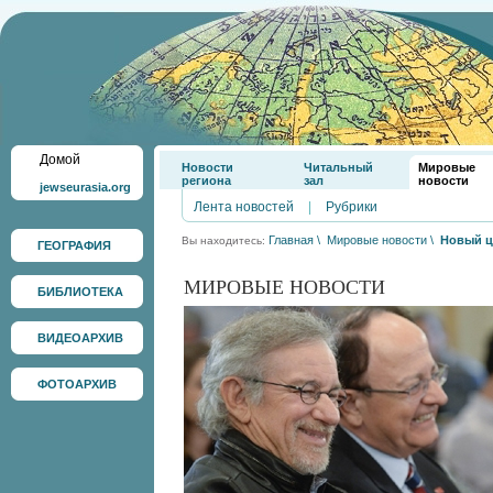
Домой
Новости
Читальный
Мировые
региона
зал
новости
jewseurasia.org
Лента новостей
|
Рубрики
Главная
\
Мировые новости
\
Новый ц
Вы находитесь:
ГЕОГРАФИЯ
МИРОВЫЕ НОВОСТИ
БИБЛИОТЕКА
ВИДЕОАРХИВ
ФОТОАРХИВ