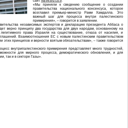
сайт
NEWSru.co.il
.
«Мы приняли к сведению сообщение о создании
правительства национального консенсуса, которое
возглавил премьер-министр Рами Хамдалла. Это
важный шаг для процесса внутри палестинского
примирения», – говорится в заявлении.
вительства независимых экспертов и декларацию президента Аббаса о
удет верно принципу два государства для двух народам, основанному на
 легитимного права Израиля на существование, отказа от насилия, и
оглашений. Взаимоотношения ЕС с новым палестинским правительством
и этих принципов и верности взятым обязательствам», – также говорится
роцесс внутрипалестинского примирения представляет много трудностей,
можности для мирного процесса, демократического обновления, и для
и, так и в секторе Газы».