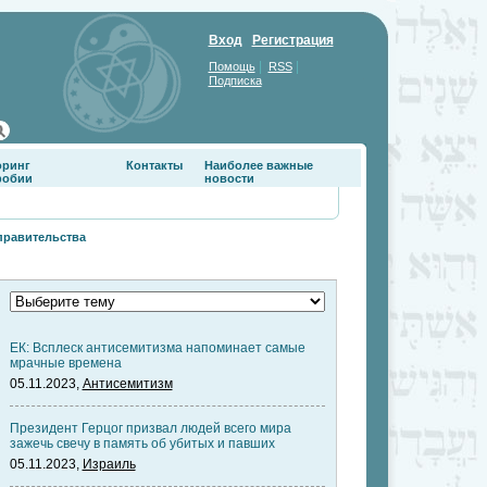
Вход
Регистрация
|
|
Помощь
RSS
Подписка
оринг
Контакты
Наиболее важные
фобии
новости
правительства
ЕК: Всплеск антисемитизма напоминает самые
мрачные времена
05.11.2023,
Антисемитизм
Президент Герцог призвал людей всего мира
зажечь свечу в память об убитых и павших
05.11.2023,
Израиль