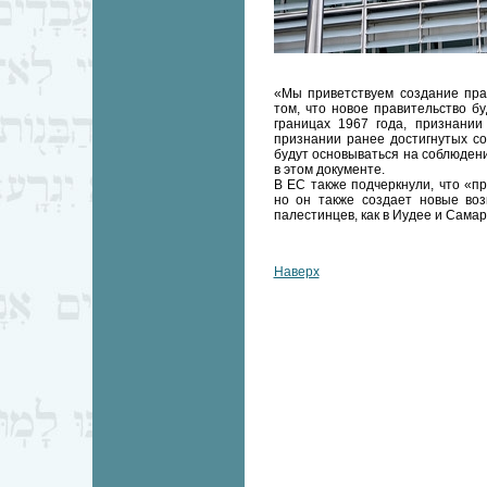
«Мы приветствуем создание пра
том, что новое правительство б
границах 1967 года, признании
признании ранее достигнутых с
будут основываться на соблюдени
в этом документе.
В ЕС также подчеркнули, что «п
но он также создает новые воз
палестинцев, как в Иудее и Самари
Наверх