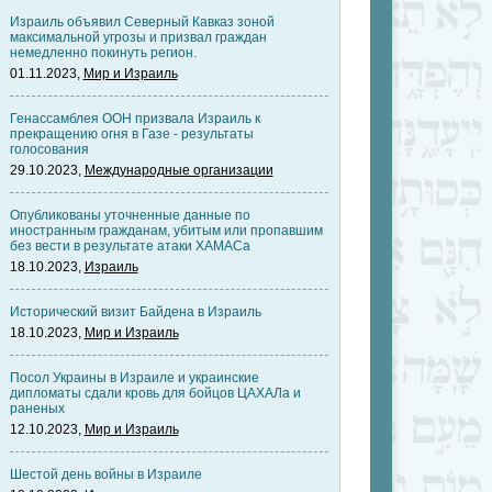
Израиль объявил Северный Кавказ зоной
максимальной угрозы и призвал граждан
немедленно покинуть регион.
01.11.2023,
Мир и Израиль
Генассамблея ООН призвала Израиль к
прекращению огня в Газе - результаты
голосования
29.10.2023,
Международные организации
Опубликованы уточненные данные по
иностранным гражданам, убитым или пропавшим
без вести в результате атаки ХАМАСа
18.10.2023,
Израиль
Исторический визит Байдена в Израиль
18.10.2023,
Мир и Израиль
Посол Украины в Израиле и украинские
дипломаты сдали кровь для бойцов ЦАХАЛа и
раненых
12.10.2023,
Мир и Израиль
Шестой день войны в Израиле