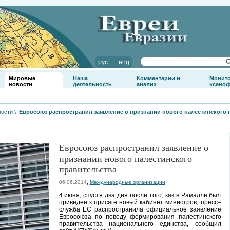
рус
|
eng
Мировые
Наша
Комментарии и
Монит
новости
деятельность
анализ
ксено
вости
\
Евросоюз распространил заявление о признании нового палестинского 
Евросоюз распространил заявление о
признании нового палестинского
правительства
,
06.06.2014
Международные организации
4 июня, спустя два дня после того, как в Рамалле был
приведен к присяге новый кабинет министров, пресс–
служба ЕС распространила официальное заявление
Евросоюза по поводу формирования палестинского
правительства национального единства, сообщил