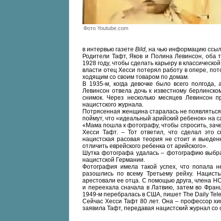
Фото Youtube.com
в интервью газете
Bild,
на чью информацию ссы
Родители Тафт, Яков и Полина Левинсон, оба 
1928 году, чтобы сделать карьеру в классическо
власти отец Хесси потерял работу в опере, по
ходящим со своим товаром по домам.
В 1935-м, когда девочке было всего полгода,
Левинсон отвела дочь к известному берлинско
снимок. Через несколько месяцев Левинсон 
нацистского журнала.
Потрясенная женщина старалась не появляться н
поймут, что «идеальный арийский ребенок» на с
«Мама пошла к фотографу, чтобы спросить, заче
Хесси Тафт. – Тот ответил, что сделал это с
нацистская расовая теория не стоит и выеденн
отличить еврейского ребенка от арийского».
Шутка фотографа удалась – фотографию выбра
нацистской Германии.
Фотография имела такой успех, что попала не
разошлись по всему Третьему рейху. Нацисты
арестовали ее отца. С помощью друга, члена Н
и переехала сначала в Латвию, затем во Франц
1949-м перебралась в США, пишет The Daily Tele
Сейчас Хесси Тафт 80 лет. Она – профессор хи
заявила Тафт, передавая нацистский журнал со