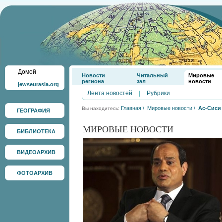
Домой
Новости
Читальный
Мировые
региона
зал
новости
jewseurasia.org
Лента новостей
|
Рубрики
Главная
\
Мировые новости
\
Ас-Сиси
Вы находитесь:
ГЕОГРАФИЯ
МИРОВЫЕ НОВОСТИ
БИБЛИОТЕКА
ВИДЕОАРХИВ
ФОТОАРХИВ