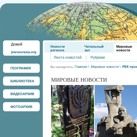
Домой
Новости
Читальный
Мировые
региона
зал
новости
jewseurasia.org
Лента новостей
|
Рубрики
Главная
\
Мировые новости
\
РЕК про
Вы находитесь:
ГЕОГРАФИЯ
МИРОВЫЕ НОВОСТИ
БИБЛИОТЕКА
ВИДЕОАРХИВ
ФОТОАРХИВ