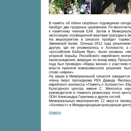
В память об обеих скорбных годовщинах сегодня
пройдут две траурные церемонии. По многолет
к памятнику членам ЕАК. Затем в Мемориаль
экспозиции, посвященной жертвам трагедии в Зм
На мероприятии в синагоге пройдет торжес
Змиевской балке. Осенью 2011 года решением 
другую, где не упоминалось о Холокосте, а
«российском Бабьем Яре», были названы «ми
упорной борьбы Российского еврейского конгр
происхождения, живущих по всему миру. Прошли
года был проведен «Марш жизни» с участием п
власти приняли компромиссное решение: был
слово «евреи».
На акции в Мемориальной синагоге ожидается 
члена бюро президиума РЕК Давида Якобашви
еврейского конгресса «Память о Холокосте» Ю
Культурного центра имени С. Михоэлса нар
руководителя и главного режиссера этого цен
ООН Александра Горелика и других гостей.
Мемориальные мероприятия 12 августа провод
«Холокост» и Международным культурным цент
Наверх