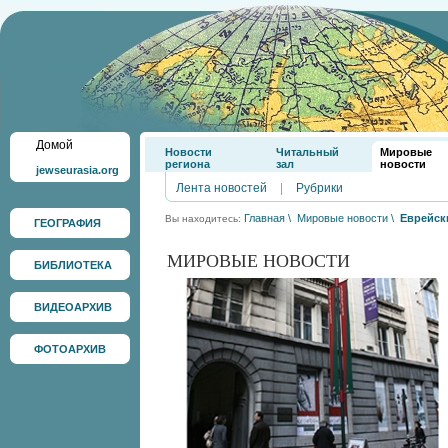
Домой
Новости
Читальный
Мировые
региона
зал
новости
jewseurasia.org
Лента новостей
|
Рубрики
Главная
\
Мировые новости
\
Еврейск
Вы находитесь:
ГЕОГРАФИЯ
МИРОВЫЕ НОВОСТИ
БИБЛИОТЕКА
ВИДЕОАРХИВ
ФОТОАРХИВ