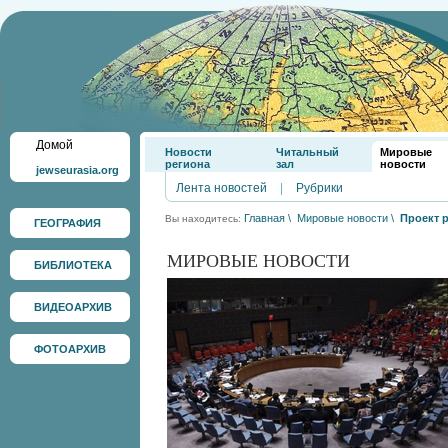
Домой
Новости
Читальный
Мировые
региона
зал
новости
jewseurasia.org
Лента новостей
|
Рубрики
Главная
\
Мировые новости
\
Проект 
Вы находитесь:
ГЕОГРАФИЯ
МИРОВЫЕ НОВОСТИ
БИБЛИОТЕКА
ВИДЕОАРХИВ
ФОТОАРХИВ