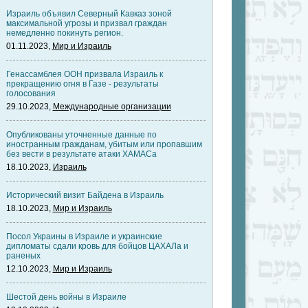
Израиль объявил Северный Кавказ зоной
максимальной угрозы и призвал граждан
немедленно покинуть регион.
01.11.2023,
Мир и Израиль
Генассамблея ООН призвала Израиль к
прекращению огня в Газе - результаты
голосования
29.10.2023,
Международные организации
Опубликованы уточненные данные по
иностранным гражданам, убитым или пропавшим
без вести в результате атаки ХАМАСа
18.10.2023,
Израиль
Исторический визит Байдена в Израиль
18.10.2023,
Мир и Израиль
Посол Украины в Израиле и украинские
дипломаты сдали кровь для бойцов ЦАХАЛа и
раненых
12.10.2023,
Мир и Израиль
Шестой день войны в Израиле