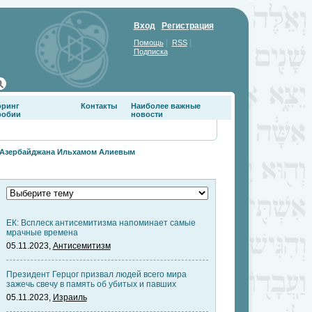
Вход
Регистрация
|
|
Помощь
RSS
Подписка
оринг
Контакты
Наиболее важные
фобии
новости
м Азербайджана Ильхамом Алиевым
ЕК: Всплеск антисемитизма напоминает самые
мрачные времена
05.11.2023,
Антисемитизм
Президент Герцог призвал людей всего мира
зажечь свечу в память об убитых и павших
05.11.2023,
Израиль