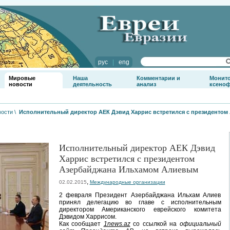
рус
|
eng
Мировые
Наша
Комментарии и
Монит
новости
деятельность
анализ
ксено
вости
\
Исполнительный директор АЕК Дэвид Харрис встретился с президенто
Исполнительный директор АЕК Дэвид
Харрис встретился с президентом
Азербайджана Ильхамом Алиевым
,
02.02.2015
Международные организации
2 февраля Президент Азербайджана Ильхам Алиев
принял делегацию во главе с исполнительным
директором Американского еврейского комитета
Дэвидом Харрисом.
Как сообщает
1news.az
со ссылкой на
официальный