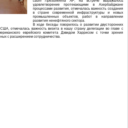
сайт Президента АР
, на встрече выражалось
удовлетворение протекающими в Азербайджане
процессами развития, отмечалась важность создания
в стране современной инфраструктуры и новых
промышленных объектов, работ в направлении
развития ненефтяного сектора.
В ходе беседы говорилось о развитии двусторонних
США, отмечалась важность визита в нашу страну делегации во главе с
ериканского еврейского комитета Дэвидом Харрисом с точки зрения
нных с расширением сотрудничества.