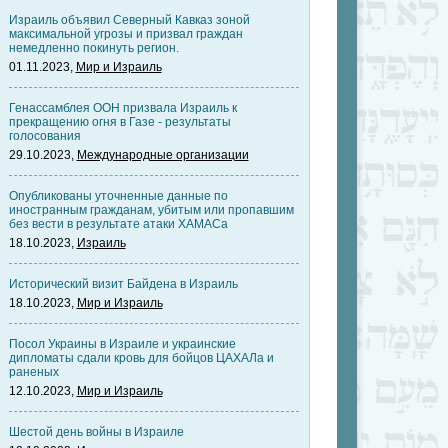
Израиль объявил Северный Кавказ зоной
максимальной угрозы и призвал граждан
немедленно покинуть регион.
01.11.2023,
Мир и Израиль
Генассамблея ООН призвала Израиль к
прекращению огня в Газе - результаты
голосования
29.10.2023,
Международные организации
Опубликованы уточненные данные по
иностранным гражданам, убитым или пропавшим
без вести в результате атаки ХАМАСа
18.10.2023,
Израиль
Исторический визит Байдена в Израиль
18.10.2023,
Мир и Израиль
Посол Украины в Израиле и украинские
дипломаты сдали кровь для бойцов ЦАХАЛа и
раненых
12.10.2023,
Мир и Израиль
Шестой день войны в Израиле