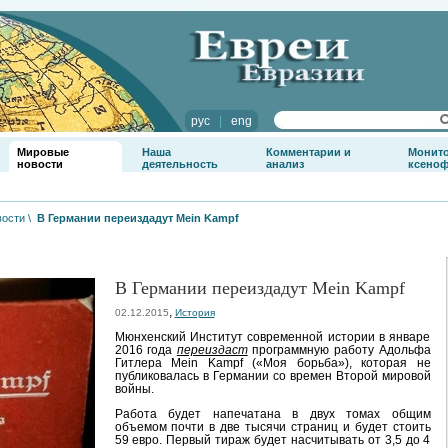
рус
|
eng
Мировые
Наша
Комментарии и
Монит
новости
деятельность
анализ
ксено
вости
\
В Германии переиздадут Mein Kampf
В Германии переиздадут Mein Kampf
,
02.12.2015
История
Мюнхенский Институт современной истории в январе
2016 года
переиздаст
программную работу Адольфа
Гитлера Mein Kampf («Моя борьба»), которая не
публиковалась в Германии со времен Второй мировой
войны.
Работа будет напечатана в двух томах общим
объемом почти в две тысячи страниц и будет стоить
59 евро. Первый тираж будет насчитывать от 3,5 до 4