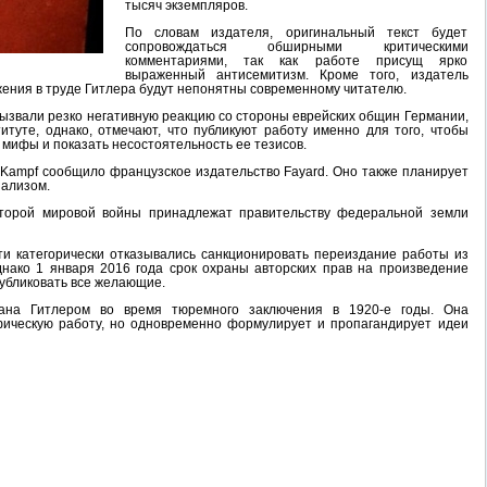
тысяч экземпляров.
По словам издателя, оригинальный текст будет
сопровождаться обширными критическими
комментариями, так как работе присущ ярко
выраженный антисемитизм. Кроме того, издатель
ажения в труде Гитлера будут непонятны современному читателю.
ызвали резко негативную реакцию со стороны еврейских общин Германии,
итуте, однако, отмечают, что публикуют работу именно для того, чтобы
 мифы и показать несостоятельность ее тезисов.
 Kampf сообщило французское издательство Fayard. Оно также планирует
нализом.
второй мировой войны принадлежат правительству федеральной земли
и категорически отказывались санкционировать переиздание работы из
нако 1 января 2016 года срок охраны авторских прав на произведение
 публиковать все желающие.
ана Гитлером во время тюремного заключения в 1920-е годы. Она
фическую работу, но одновременно формулирует и пропагандирует идеи