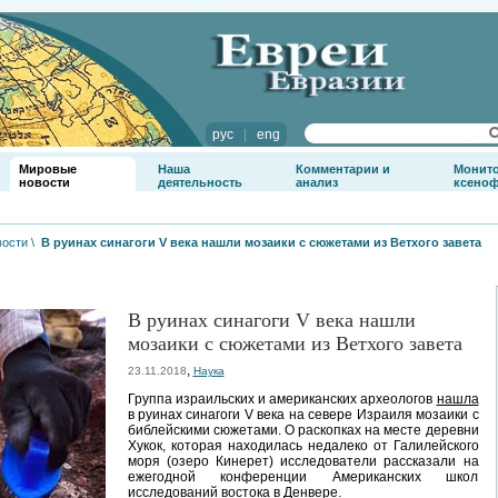
рус
|
eng
Мировые
Наша
Комментарии и
Монит
новости
деятельность
анализ
ксено
вости
\
В руинах синагоги V века нашли мозаики с сюжетами из Ветхого завета
В руинах синагоги V века нашли
мозаики с сюжетами из Ветхого завета
,
23.11.2018
Наука
Группа израильских и американских археологов
нашла
в руинах синагоги V века на севере Израиля мозаики с
библейскими сюжетами. О раскопках на месте деревни
Хукок, которая находилась недалеко от Галилейского
моря (озеро Кинерет) исследователи рассказали на
ежегодной конференции Американских школ
исследований востока в Денвере.