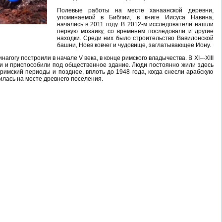
Полевые работы на месте ханаанской деревни,
упоминаемой в Библии, в книге Иисуса Навина,
начались в 2011 году. В 2012-м исследователи нашли
первую мозаику, со временем последовали и другие
находки. Среди них было строительство Вавилонской
башни, Ноев ковчег и чудовище, заглатывающее Иону.
агогу построили в начале V века, в конце римского владычества. В XI–-XIII
ли и приспособили под общественное здание. Люди постоянно жили здесь
 римский периоды и позднее, вплоть до 1948 года, когда снесли арабскую
илась на месте древнего поселения.