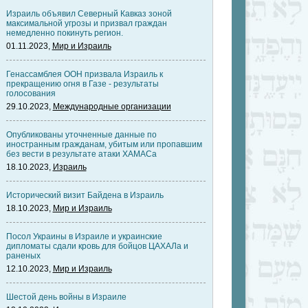
Израиль объявил Северный Кавказ зоной
максимальной угрозы и призвал граждан
немедленно покинуть регион.
01.11.2023,
Мир и Израиль
Генассамблея ООН призвала Израиль к
прекращению огня в Газе - результаты
голосования
29.10.2023,
Международные организации
Опубликованы уточненные данные по
иностранным гражданам, убитым или пропавшим
без вести в результате атаки ХАМАСа
18.10.2023,
Израиль
Исторический визит Байдена в Израиль
18.10.2023,
Мир и Израиль
Посол Украины в Израиле и украинские
дипломаты сдали кровь для бойцов ЦАХАЛа и
раненых
12.10.2023,
Мир и Израиль
Шестой день войны в Израиле