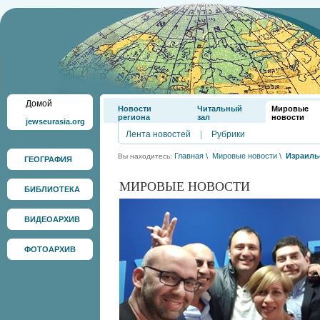
Домой
Новости
Читальный
Мировые
региона
зал
новости
jewseurasia.org
Лента новостей
|
Рубрики
Главная
\
Мировые новости
\
Израиль
Вы находитесь:
ГЕОГРАФИЯ
МИРОВЫЕ НОВОСТИ
БИБЛИОТЕКА
ВИДЕОАРХИВ
ФОТОАРХИВ