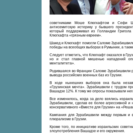
советниками Моше Клюгхафтом и Сефи Ша
антисемитскую истерику у бывшего президен
который поддерживал из Голландии Григола
Клюгхафта «грязным евреем».
Шакед и Клюгхафт помогли Саломе Зурабишвили 
победы на всеобщих выборах в Румынии, а также
Следует отметить, что Клюгхафт оказался в Гру
но и стал главной мишенью нападений опп
менталитета».
Родившаяся во Франции Саломе Зурабишвили р
вывода российских военных баз из Грузии.
В ходе нынешних выборов она была незав
«Грузинская мечта». Зурабишвили с трудом пр
Вашадзе 12%. К тому же опросы показывали нег
Все изменилось, когда за дело взялись израи
Зурабишвили, сделав ее более агрессивной и 
консервативного «Вместе для Грузии» на «Реш
Кампания для Зурабишвили между первым и в
плюрализме в Грузии.
Кроме того, по инициативе израильских советн
злоупотребления Вашадзе и его окружения.