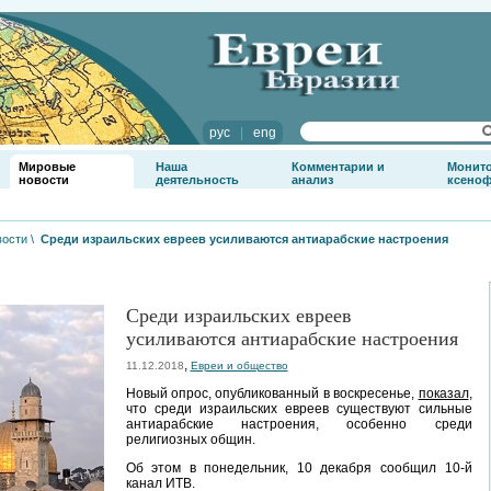
рус
|
eng
Мировые
Наша
Комментарии и
Монит
новости
деятельность
анализ
ксено
вости
\
Среди израильских евреев усиливаются антиарабские настроения
Среди израильских евреев
усиливаются антиарабские настроения
,
11.12.2018
Евреи и общество
Новый опрос, опубликованный в воскресенье,
показал
,
что среди израильских евреев существуют сильные
антиарабские настроения, особенно среди
религиозных общин.
Об этом в понедельник, 10 декабря сообщил 10-й
канал ИТВ.