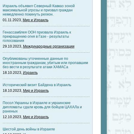
Израиль объявил Северный Кавказ зоной
максимальной угрозы и призвал граждан
немедленно покинуть регион.
01.11.2023,
Мир и Израиль
Генассамблея ООН призвала Израиль к
прекращению огня в Газе - результаты
голосования
29.10.2023,
Международные организации
Опубликованы уточненные данные по
иностранным гражданам, убитым или пропавшим
без вести в результате атаки ХАМАСа
18.10.2023,
Израиль
Исторический визит Байдена в Израиль
18.10.2023,
Мир и Израиль
Посол Украины в Израиле и украинские
дипломаты сдали кровь для бойцов ЦАХАЛа и
раненых
12.10.2023,
Мир и Израиль
Шестой день войны в Израиле