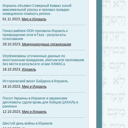
Израиль объявил Северный Кавказ зоной
максимальной угрозы и призвал граждан
немедленно покинуть регион.
01.11.2023,
Мир и Израиль
Генассамблея ООН призвала Израиль к
прекращению огня в Газе - результаты
голосования
29.10.2023,
Международные организации
Опубликованы уточненные данные по
иностранным гражданам, убитым или пропавшим
без вести в результате атаки ХАМАСа
18.10.2023,
Израиль
Исторический визит Байдена в Израиль
18.10.2023,
Мир и Израиль
Посол Украины в Израиле и украинские
дипломаты сдали кровь для бойцов ЦАХАЛа и
раненых
12.10.2023,
Мир и Израиль
Шестой день войны в Израиле