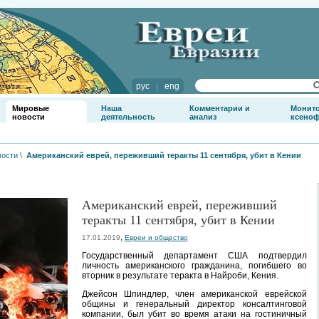
рус
|
eng
Мировые
Наша
Комментарии и
Монит
новости
деятельность
анализ
ксено
вости
\
Американский еврей, переживший теракты 11 сентября, убит в Кении
Американский еврей, переживший
теракты 11 сентября, убит в Кении
,
17.01.2019
Евреи и общество
Государственный департамент США подтвердил
личность американского гражданина, погибшего во
вторник в результате теракта в Найроби, Кения.
Джейсон Шпиндлер, член американской еврейской
общины и генеральный директор консалтинговой
компании, был убит во время атаки на гостиничный