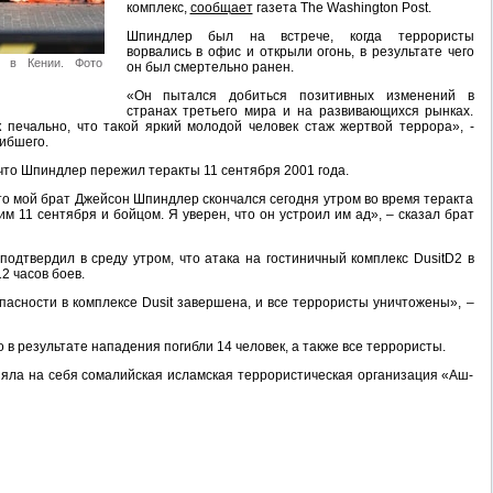
комплекс,
сообщает
газета The Washington Post.
Шпиндлер был на встрече, когда террористы
ворвались в офис и открыли огонь, в результате чего
с в Кении. Фото
он был смертельно ранен.
«Он пытался добиться позитивных изменений в
странах третьего мира и на развивающихся рынках.
к печально, что такой яркий молодой человек стаж жертвой террора», -
ибшего.
 что Шпиндлер пережил теракты 11 сентября 2001 года.
о мой брат Джейсон Шпиндлер скончался сегодня утром во время теракта
 11 сентября и бойцом. Я уверен, что он устроил им ад», – сказал брат
одтвердил в среду утром, что атака на гостиничный комплекс DusitD2 в
2 часов боев.
асности в комплексе Dusit завершена, и все террористы уничтожены», –
 в результате нападения погибли 14 человек, а также все террористы.
зяла на себя сомалийская исламская террористическая организация «Аш-