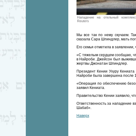
Нападение на отельный комплек
Reuters
Мы все так по нему скучаем. Та
сказала Сара Шпиндлер, мать пог
Его семья отметила в заявлении,
«С тяжелым сердцем сообщаю, чт
в Найроби. Джейсон был выжившим
жертвы Джонатан Шпиндлер.
Президент Кении Ухуру Кениата п
Найроби была завершена после 1
«Операция по обеспечению безоп
заявил Кениата.
Правительство Кении заявило, что
Ответственность за нападение в
Шабаб».
Наверх