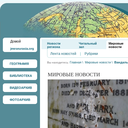
Домой
Новости
Читальный
Мировые
региона
зал
новости
jewseurasia.org
Лента новостей
|
Рубрики
Главная
\
Мировые новости
\
Вандалы
Вы находитесь:
ГЕОГРАФИЯ
МИРОВЫЕ НОВОСТИ
БИБЛИОТЕКА
ВИДЕОАРХИВ
ФОТОАРХИВ