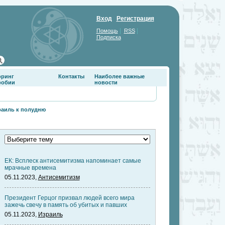
Вход
Регистрация
|
|
Помощь
RSS
Подписка
оринг
Контакты
Наиболее важные
фобии
новости
раиль к полудню
ЕК: Всплеск антисемитизма напоминает самые
мрачные времена
05.11.2023,
Антисемитизм
Президент Герцог призвал людей всего мира
зажечь свечу в память об убитых и павших
05.11.2023,
Израиль