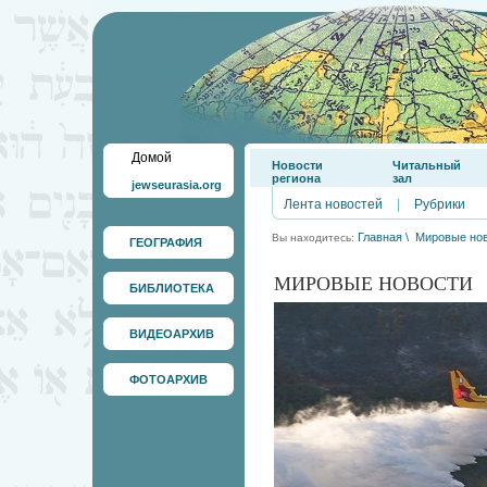
Домой
Новости
Читальный
региона
зал
jewseurasia.org
Лента новостей
|
Рубрики
Главная
\
Мировые но
Вы находитесь:
ГЕОГРАФИЯ
МИРОВЫЕ НОВОСТИ
БИБЛИОТЕКА
ВИДЕОАРХИВ
ФОТОАРХИВ