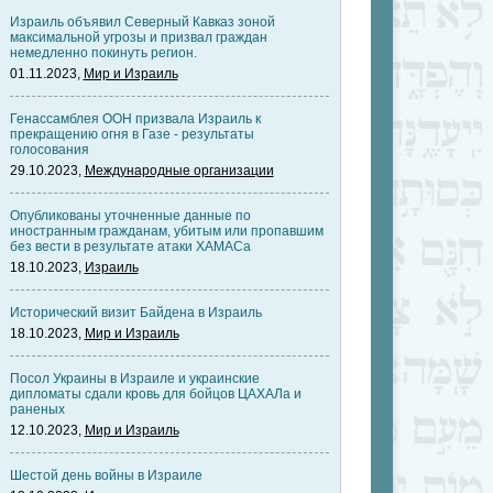
Израиль объявил Северный Кавказ зоной
максимальной угрозы и призвал граждан
немедленно покинуть регион.
01.11.2023,
Мир и Израиль
Генассамблея ООН призвала Израиль к
прекращению огня в Газе - результаты
голосования
29.10.2023,
Международные организации
Опубликованы уточненные данные по
иностранным гражданам, убитым или пропавшим
без вести в результате атаки ХАМАСа
18.10.2023,
Израиль
Исторический визит Байдена в Израиль
18.10.2023,
Мир и Израиль
Посол Украины в Израиле и украинские
дипломаты сдали кровь для бойцов ЦАХАЛа и
раненых
12.10.2023,
Мир и Израиль
Шестой день войны в Израиле