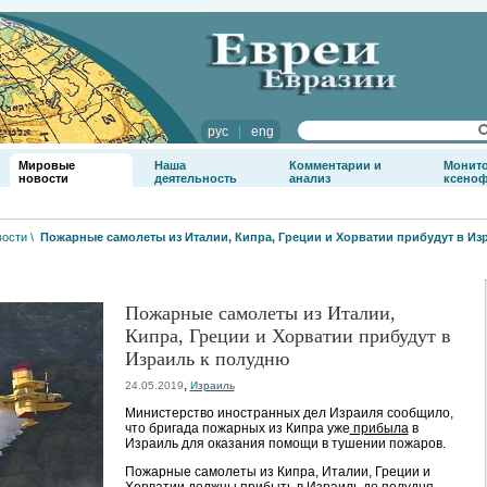
рус
|
eng
Мировые
Наша
Комментарии и
Монит
новости
деятельность
анализ
ксено
вости
\
Пожарные самолеты из Италии, Кипра, Греции и Хорватии прибудут в Из
Пожарные самолеты из Италии,
Кипра, Греции и Хорватии прибудут в
Израиль к полудню
,
24.05.2019
Израиль
Министерство иностранных дел Израиля сообщило,
что бригада пожарных из Кипра уже
прибыла
в
Израиль для оказания помощи в тушении пожаров.
Пожарные самолеты из Кипра, Италии, Греции и