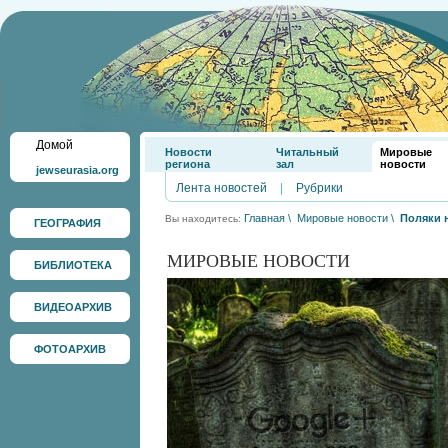
Домой
Новости
Читальный
Мировые
региона
зал
новости
jewseurasia.org
Лента новостей
|
Рубрики
Главная
\
Мировые новости
\
Поляки 
Вы находитесь:
ГЕОГРАФИЯ
МИРОВЫЕ НОВОСТИ
БИБЛИОТЕКА
ВИДЕОАРХИВ
ФОТОАРХИВ