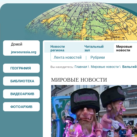
Домой
Новости
Читальный
Мировые
региона
зал
новости
jewseurasia.org
Лента новостей
|
Рубрики
Главная
\
Мировые новости
\
Бельгий
Вы находитесь:
ГЕОГРАФИЯ
МИРОВЫЕ НОВОСТИ
БИБЛИОТЕКА
ВИДЕОАРХИВ
ФОТОАРХИВ