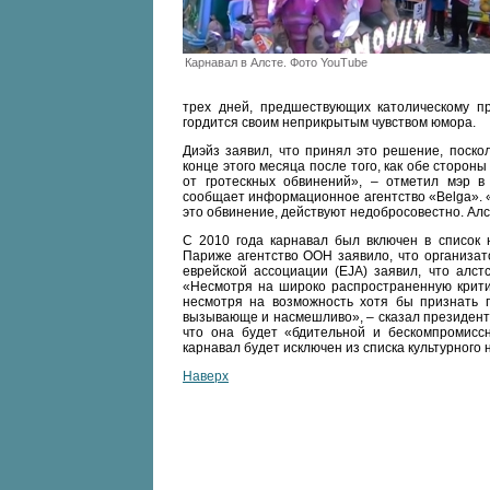
Карнавал в Алсте. Фото YouTube
трех дней, предшествующих католическому п
гордится своим неприкрытым чувством юмора.
Диэйз заявил, что принял это решение, поск
конце этого месяца после того, как обе сторон
от гротескных обвинений», – отметил мэр в 
сообщает информационное агентство «Belga». «
это обвинение, действуют недобросовестно. Алст
С 2010 года карнавал был включен в список
Париже агентство ООН заявило, что организат
еврейской ассоциации (EJA) заявил, что алст
«Несмотря на широко распространенную критик
несмотря на возможность хотя бы признать 
вызывающе и насмешливо», – сказал президент
что она будет «бдительной и бескомпромиссн
карнавал будет исключен из списка культурного 
Наверх