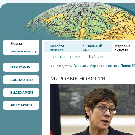
Домой
Новости
Читальный
Мировые
региона
зал
новости
jewseurasia.org
Лента новостей
|
Рубрики
Главная
\
Мировые новости
\
После 1
Вы находитесь:
ГЕОГРАФИЯ
МИРОВЫЕ НОВОСТИ
БИБЛИОТЕКА
ВИДЕОАРХИВ
ФОТОАРХИВ