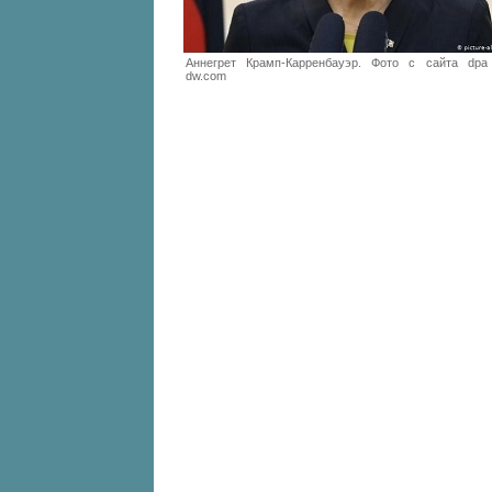
Аннегрет Крамп-Карренбауэр. Фото с сайта dpa
dw.com