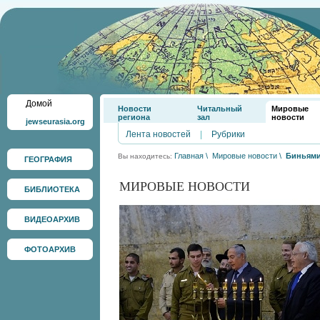
Домой
Новости
Читальный
Мировые
региона
зал
новости
jewseurasia.org
Лента новостей
|
Рубрики
Главная
\
Мировые новости
\
Биньями
Вы находитесь:
ГЕОГРАФИЯ
МИРОВЫЕ НОВОСТИ
БИБЛИОТЕКА
ВИДЕОАРХИВ
ФОТОАРХИВ