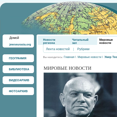
Домой
Новости
Читальный
Мировые
региона
зал
новости
jewseurasia.org
Лента новостей
|
Рубрики
Главная
\
Мировые новости
\
Умер Те
Вы находитесь:
ГЕОГРАФИЯ
МИРОВЫЕ НОВОСТИ
БИБЛИОТЕКА
ВИДЕОАРХИВ
ФОТОАРХИВ