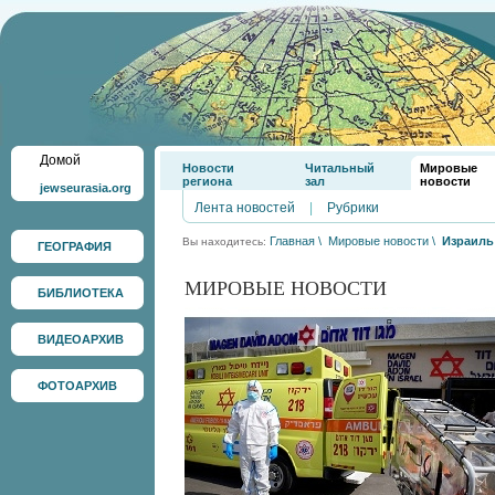
Домой
Новости
Читальный
Мировые
региона
зал
новости
jewseurasia.org
Лента новостей
|
Рубрики
Главная
\
Мировые новости
\
Израиль
Вы находитесь:
ГЕОГРАФИЯ
МИРОВЫЕ НОВОСТИ
БИБЛИОТЕКА
ВИДЕОАРХИВ
ФОТОАРХИВ