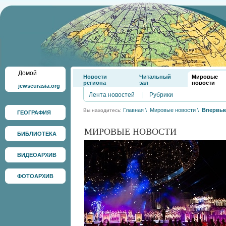
Домой
Новости
Читальный
Мировые
региона
зал
новости
jewseurasia.org
Лента новостей
|
Рубрики
Главная
\
Мировые новости
\
Впервые
Вы находитесь:
ГЕОГРАФИЯ
МИРОВЫЕ НОВОСТИ
БИБЛИОТЕКА
ВИДЕОАРХИВ
ФОТОАРХИВ