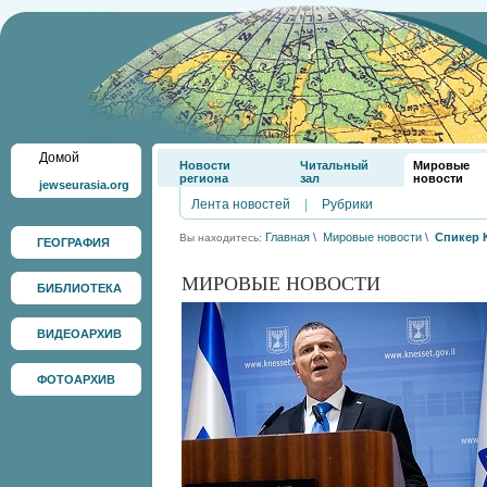
Домой
Новости
Читальный
Мировые
региона
зал
новости
jewseurasia.org
Лента новостей
|
Рубрики
Главная
\
Мировые новости
\
Спикер 
Вы находитесь:
ГЕОГРАФИЯ
МИРОВЫЕ НОВОСТИ
БИБЛИОТЕКА
ВИДЕОАРХИВ
ФОТОАРХИВ