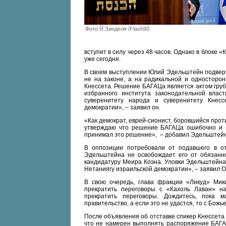
Фото Й.Зинделя /Flash90.
вступит в силу через 48 часов. Однако в блоке
уже сегодня.
В своем выступлении Юлий Эдельштейн подверг
не на законе, а на радикальной и односторон
Кнессета. Решение БАГАЦа является актом груб
избранного института законодательной вла
суверенитету народа и суверенитету Кнес
демократии», – заявил он.
«Как демократ, еврей-сионист, боровшийся прот
утверждаю что решение БАГАЦа ошибочно и во
принимал это решение», – добавил Эдельштейн
В оппозиции потребовали от подавшего в от
Эдельштейна не освобождает его от обязанн
кандидатуру Меира Коэна. Уловки Эдельштейна
Нетаниягу израильской демократии», – заявил 
В свою очередь, глава фракции «Ликуд» Мик
прекратить переговоры с «Кахоль Лаван» 
прекратить переговоры. Дождитесь, пока 
правительство, а если это не удастся, то с Бож
После объявления об отставке спикер Кнессет
что не намерен выполнять распоряжение БАГАЦ