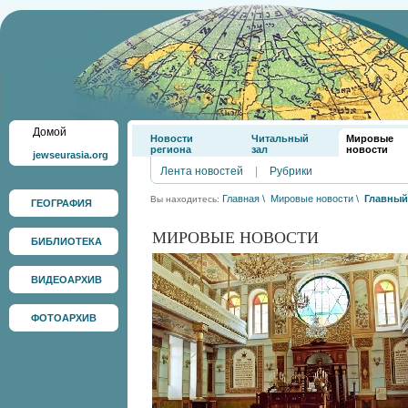
Домой
Новости
Читальный
Мировые
региона
зал
новости
jewseurasia.org
Лента новостей
|
Рубрики
Главная
\
Мировые новости
\
Главный
Вы находитесь:
ГЕОГРАФИЯ
МИРОВЫЕ НОВОСТИ
БИБЛИОТЕКА
ВИДЕОАРХИВ
ФОТОАРХИВ