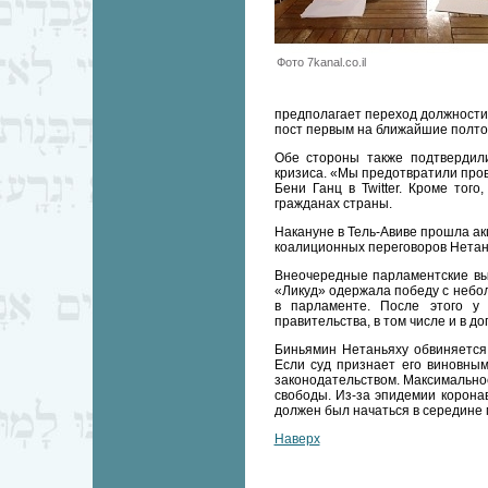
Фото 7kanal.co.il
предполагает переход должности
пост первым на ближайшие полтора
Обе стороны также подтвердили
кризиса. «Мы предотвратили про
Бени Ганц в Twitter. Кроме тог
гражданах страны.
Накануне в Тель-Авиве прошла ак
коалиционных переговоров Нетань
Внеочередные парламентские выб
«Ликуд» одержала победу с небол
в парламенте. После этого у
правительства, в том числе и в д
Биньямин Нетаньяху обвиняется 
Если суд признает его виновным
законодательством. Максимально
свободы. Из-за эпидемии корона
должен был начаться в середине 
Наверх