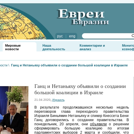
рус
|
eng
Мировые
Наша
Комментарии и
Монит
новости
деятельность
анализ
ксено
вости
\
Ганц и Нетаньяху объявили о создании большой коалиции в Израиле
Ганц и Нетаньяху объявили о создании
большой коалиции в Израиле
,
21.04.2020
Израиль
В результате продолжавшихся несколько недель
переговоров глава переходного правительства
Израиля Биньямин Нетаньяху и спикер Кнессета Бени
Ганц договорились о создании правительства. В
понедельник, 20 апреля, они
объявили
о решении
сформировать большую коалицию по итогам
парламентских выборов 2 марта и сообщили, что