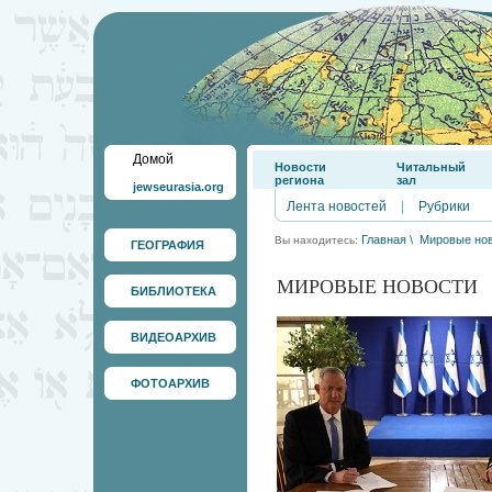
Домой
Новости
Читальный
региона
зал
jewseurasia.org
Лента новостей
|
Рубрики
Главная
\
Мировые но
Вы находитесь:
ГЕОГРАФИЯ
МИРОВЫЕ НОВОСТИ
БИБЛИОТЕКА
ВИДЕОАРХИВ
ФОТОАРХИВ