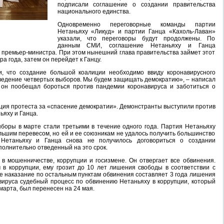
подписали соглашение о создании правительства
национального единства.
Одновременно переговорные команды партии
Нетаньяху «Ликуд» и партии Ганца «Кахоль-Лаван»
указали, что переговоры будут продолжены. По
данным СМИ, соглашение Нетаньяху и Ганца
 премьер-министра. При этом нынешний глава правительства займет этот
 года, затем он перейдет к Ганцу.
, что создание большой коалиции необходимо ввиду коронавирусного
ведение четвертых выборов. Мы будем защищать демократию», – написал
о, он пообещал бороться против пандемии коронавируса и заботиться о
ция протеста за «спасение демократии». Демонстранты выступили против
яху и Ганца.
оры в марте стали третьими в течение одного года. Партия Нетаньяху
ьшим перевесом, но ей и ее союзникам не удалось получить большинство
 Нетаньяху и Ганца снова не получилось договориться о создании
ополнительно отведенный на это срок.
в мошенничестве, коррупции и госизмене. Он отвергает все обвинения.
 в коррупции, ему грозит до 10 лет лишения свободы в соответствии с
е наказание по остальным пунктам обвинения составляет 3 года лишения
вируса судебный процесс по обвинению Нетаньяху в коррупции, который
марта, был перенесен на 24 мая.