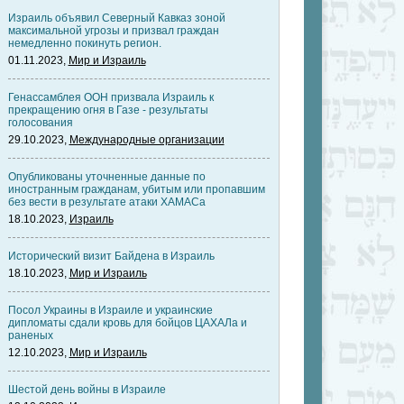
Израиль объявил Северный Кавказ зоной
максимальной угрозы и призвал граждан
немедленно покинуть регион.
01.11.2023,
Мир и Израиль
Генассамблея ООН призвала Израиль к
прекращению огня в Газе - результаты
голосования
29.10.2023,
Международные организации
Опубликованы уточненные данные по
иностранным гражданам, убитым или пропавшим
без вести в результате атаки ХАМАСа
18.10.2023,
Израиль
Исторический визит Байдена в Израиль
18.10.2023,
Мир и Израиль
Посол Украины в Израиле и украинские
дипломаты сдали кровь для бойцов ЦАХАЛа и
раненых
12.10.2023,
Мир и Израиль
Шестой день войны в Израиле