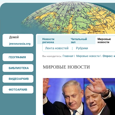
Домой
Новости
Читальный
Мировые
региона
зал
новости
jewseurasia.org
Лента новостей
|
Рубрики
Главная
\
Мировые новости
\
Опрос: 
Вы находитесь:
ГЕОГРАФИЯ
МИРОВЫЕ НОВОСТИ
БИБЛИОТЕКА
ВИДЕОАРХИВ
ФОТОАРХИВ