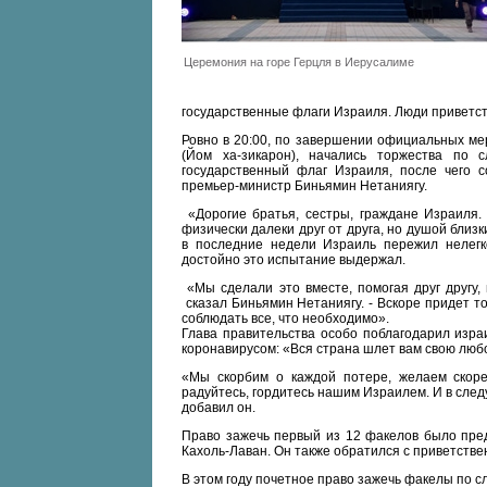
Церемония на горе Герцля в Иерусалиме
государственные флаги Израиля. Люди приветст
Ровно в 20:00, по завершении официальных ме
(Йом ха-зикарон), начались торжества по
государственный флаг Израиля, после чего 
премьер-министр Биньямин Нетаниягу.
«Дорогие братья, сестры, граждане Израиля.
физически далеки друг от друга, но душой близки
в последние недели Израиль пережил нелегк
достойно это испытание выдержал.
«Мы сделали это вместе, помогая друг другу, 
сказал Биньямин Нетаниягу. - Вскоре придет то
соблюдать все, что необходимо».
Глава правительства особо поблагодарил изра
коронавирусом: «Вся страна шлет вам свою люб
«Мы скорбим о каждой потере, желаем скоре
радуйтесь, гордитесь нашим Израилем. И в след
добавил он.
Право зажечь первый из 12 факелов было пред
Кахоль-Лаван. Он также обратился с приветств
В этом году почетное право зажечь факелы по 