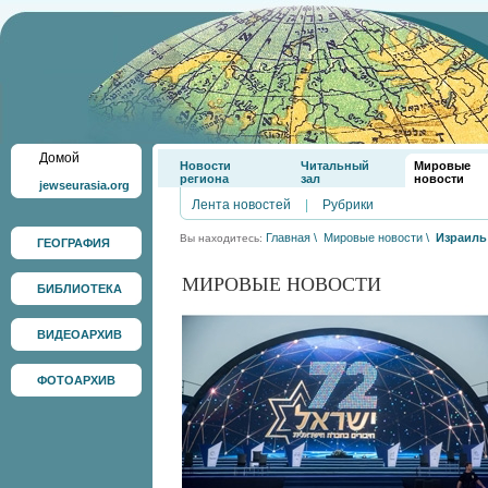
Домой
Новости
Читальный
Мировые
региона
зал
новости
jewseurasia.org
Лента новостей
|
Рубрики
Главная
\
Мировые новости
\
Израиль
Вы находитесь:
ГЕОГРАФИЯ
МИРОВЫЕ НОВОСТИ
БИБЛИОТЕКА
ВИДЕОАРХИВ
ФОТОАРХИВ