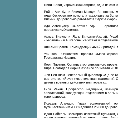
Ципи Шавит, израильская актриса, одна из самых
Райна Авитбул и Висмин Мазауи. Волонтеры м
годы бескорыстно помогала ухаживать за боль
Висмин добровольно работает в Службе скорой
Ади Альтшулер. 34-летняя Ади – организ
пережившим Холокост.
Ахмед Блауне и Яэль Виложни-Азулай. Медб
«Барзилай» в Ашкелоне. Работают в отделениях
Хишам Ибрагим. Командующий 460-й бригадой, п
Ури Коэн. Основатель проекта «Маса исраэл
Государства Израиль.
Лори Плотник. Организатор уникального проект
мире. Благодаря Лори в Израиле побывали 20.00
Эли Бен-Шам. Генеральный директор «Яд ле-ба
вертолетов «Ясур» («вертолетная трагедия»).
детей в военных действиях или терактах.
Гила Рахав. Профессор медицины, всемир
заболеваний, заведующая отделением в больни
коронавируса.
Исраэль Альмаси. Глава волонтерской о
путешественникам. Объединяет 25 000 доброво
Идан Райхель. Всемирно известный музыкант, 
песни, которая должна была представлять Изра