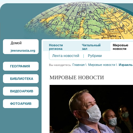
Домой
Новости
Читальный
Мировые
региона
зал
новости
jewseurasia.org
Лента новостей
|
Рубрики
Главная
\
Мировые новости
\
Израиль 
Вы находитесь:
ГЕОГРАФИЯ
МИРОВЫЕ НОВОСТИ
БИБЛИОТЕКА
ВИДЕОАРХИВ
ФОТОАРХИВ