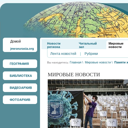
Домой
Новости
Читальный
Мировые
региона
зал
новости
jewseurasia.org
Лента новостей
|
Рубрики
Главная
\
Мировые новости
\
Памяти 
Вы находитесь:
ГЕОГРАФИЯ
МИРОВЫЕ НОВОСТИ
БИБЛИОТЕКА
ВИДЕОАРХИВ
ФОТОАРХИВ