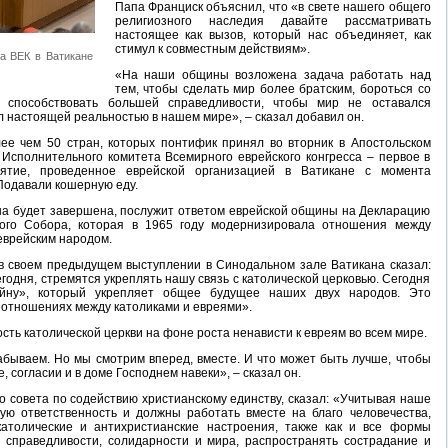
Папа Франциск объяснил, что «в свете нашего общего
религиозного наследия давайте рассматривать
настоящее как вызов, который нас объединяет, как
стимул к совместным действиям».
а ВЕК в Ватикане
«На наши общины возложена задача работать над
тем, чтобы сделать мир более братским, бороться со
 способствовать большей справедливости, чтобы мир не оставался
 настоящей реальностью в нашем мире», – сказал добавил он.
ее чем 50 стран, которых понтифик принял во вторник в Апостольском
 Исполнительного комитета Всемирного еврейского конгресса – первое в
ятие, проведенное еврейской организацией в Ватикане с момента
Подавали кошерную еду.
на будет завершена, послужит ответом еврейской общины на Декларацию
ского Собора, которая в 1965 году модернизировала отношения между
еврейским народом.
в своем предыдущем выступлении в Синодальном зале Ватикана сказал:
сегодня, стремятся укреплять нашу связь с католической церковью. Сегодня
йну», который укрепляет общее будущее наших двух народов. Это
 отношениях между католиками и евреями».
сть католической церкви на фоне роста ненависти к евреям во всем мире.
абываем. Но мы смотрим вперед, вместе. И что может быть лучше, чтобы
, согласии и в доме Господнем навеки», – сказал он.
го совета по содействию христианскому единству, сказал: «Учитывая наше
ю ответственность и должны работать вместе на благо человечества,
католические и антихристианские настроения, также как и все формы
 справедливости, солидарности и мира, распространять сострадание и