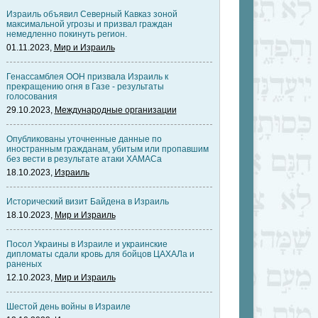
Израиль объявил Северный Кавказ зоной
максимальной угрозы и призвал граждан
немедленно покинуть регион.
01.11.2023,
Мир и Израиль
Генассамблея ООН призвала Израиль к
прекращению огня в Газе - результаты
голосования
29.10.2023,
Международные организации
Опубликованы уточненные данные по
иностранным гражданам, убитым или пропавшим
без вести в результате атаки ХАМАСа
18.10.2023,
Израиль
Исторический визит Байдена в Израиль
18.10.2023,
Мир и Израиль
Посол Украины в Израиле и украинские
дипломаты сдали кровь для бойцов ЦАХАЛа и
раненых
12.10.2023,
Мир и Израиль
Шестой день войны в Израиле