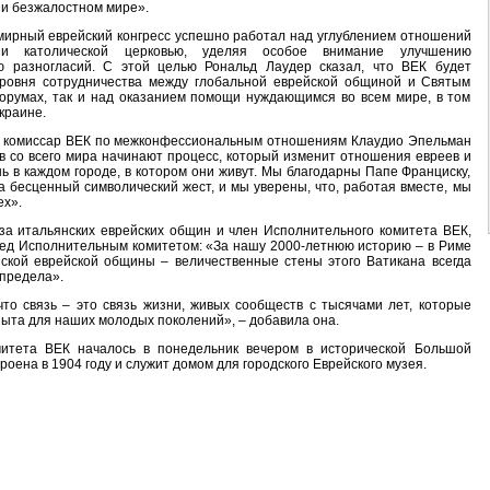
 и безжалостном мире».
ирный еврейский конгресс успешно работал над углублением отношений
и католической церковью, уделяя особое внимание улучшению
 разногласий. С этой целью Рональд Лаудер сказал, что ВЕК будет
ровня сотрудничества между глобальной еврейской общиной и Святым
румах, так и над оказанием помощи нуждающимся во всем мире, в том
краине.
я, комиссар ВЕК по межконфессиональным отношениям Клаудио Эпельман
в со всего мира начинают процесс, который изменит отношения евреев и
ь в каждом городе, в котором они живут. Мы благодарны Папе Франциску,
а бесценный символический жест, и мы уверены, что, работая вместе, мы
ех».
а итальянских еврейских общин и член Исполнительного комитета ВЕК,
ред Исполнительным комитетом: «За нашу 2000-летнюю историю – в Риме
ской еврейской общины – величественные стены этого Ватикана всегда
предела».
что связь – это связь жизни, живых сообществ с тысячами лет, которые
пыта для наших молодых поколений», – добавила она.
митета ВЕК началось в понедельник вечером в исторической Большой
роена в 1904 году и служит домом для городского Еврейского музея.