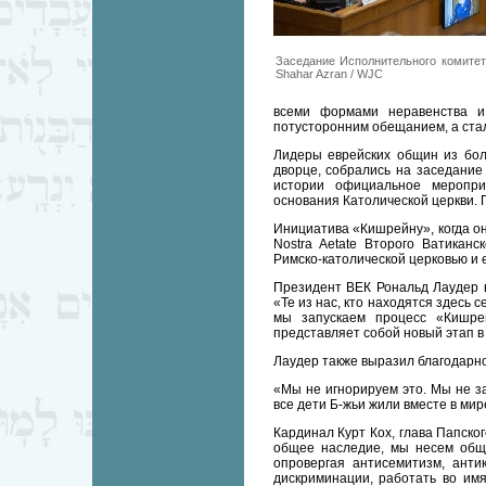
Заседание Исполнительного комитет
Shahar Azran / WJC
всеми формами неравенства и
потусторонним обещанием, а стал
Лидеры еврейских общин из бол
дворце, собрались на заседание
истории официальное меропри
основания Католической церкви. 
Инициатива «Кишрейну», когда о
Nostra Aetate Второго Ватикан
Римско-католической церковью и 
Президент ВЕК Рональд Лаудер 
«Те из нас, кто находятся здесь 
мы запускаем процесс «Кишре
представляет собой новый этап в
Лаудер также выразил благодарно
«Мы не игнорируем это. Мы не з
все дети Б-жьи жили вместе в мире
Кардинал Курт Кох, глава Папско
общее наследие, мы несем общу
опровергая антисемитизм, анти
дискриминации, работать во имя