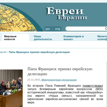
рус
|
eng
Мировые
Наша
Комментарии и
Монит
новости
деятельность
анализ
ксено
вости
\
Папа Франциск принял еврейскую делегацию
Папа Франциск принял еврейскую
делегацию
,
22.11.2022
Международные организации
Во вторник Папа Римский Франциск
приветствовал
запуск Всемирным еврейским конгрессом (ВЕК)
исторической инициативы, известной как «Кишрейну»
(на иврите «Наша связь»), направленной на
укрепление еврейско-католических связей во всем
мире.