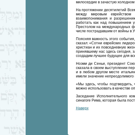
милосердие в зачастую холодном
На протяжении десятилетий Всем
между мировым еврейством 
взаимопонимания и разрешению
работать как над повышением у
Престолом на международных фо
числе пострадавшим от войны в У
Поясняя важность этого событи
сказал: «Сотни еврейских лидеро
христиан и их повседневную жизн
принявшему нас здесь сегодня, з
создадим лучшее будущее для вс
Ноэми ди Сеньи, президент Союз
сказала в своем выступлении пе
и в любом другом месте итальян
имели значение непреодолимого 
«Мы здесь, чтобы подтвердить, 
можно использовать в качестве о
Заседание Исполнительного ко
синагоге Рима, которая была пост
Наверх