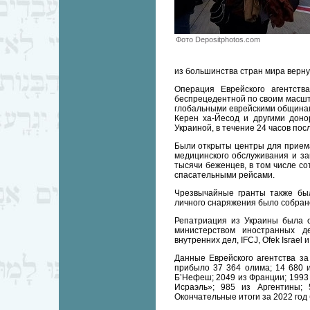
Фото Depositphotos.com
из большинства стран мира верну
Операция Еврейского агентст
беспрецедентной по своим масшта
глобальными еврейскими общинам
Керен ха-Йесод и другими доно
Украиной, в течение 24 часов пос
Были открыты центры для приема
медицинского обслуживания и за
тысячи беженцев, в том числе с
спасательными рейсами.
Чрезвычайные гранты также бы
личного снаряжения было собрано
Репатриация из Украины была ос
министерством иностранных д
внутренних дел, IFCJ, Ofek Israel и
Данные Еврейского агентства за 
прибыло 37 364 олима; 14 680 
Б’Нефеш; 2049 из Франции; 1993 
Исраэль»; 985 из Аргентины;
Окончательные итоги за 2022 год