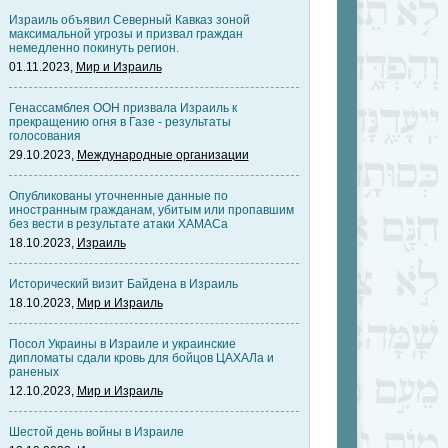
Израиль объявил Северный Кавказ зоной
максимальной угрозы и призвал граждан
немедленно покинуть регион.
01.11.2023,
Мир и Израиль
Генассамблея ООН призвала Израиль к
прекращению огня в Газе - результаты
голосования
29.10.2023,
Международные организации
Опубликованы уточненные данные по
иностранным гражданам, убитым или пропавшим
без вести в результате атаки ХАМАСа
18.10.2023,
Израиль
Исторический визит Байдена в Израиль
18.10.2023,
Мир и Израиль
Посол Украины в Израиле и украинские
дипломаты сдали кровь для бойцов ЦАХАЛа и
раненых
12.10.2023,
Мир и Израиль
Шестой день войны в Израиле