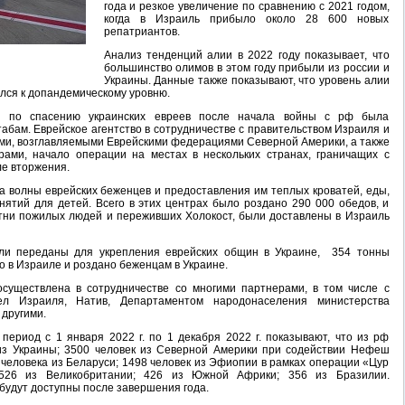
года и резкое увеличение по сравнению с 2021 годом,
когда в Израиль прибыло около 28 600 новых
репатриантов.
Анализ тенденций алии в 2022 году показывает, что
большинство олимов в этом году прибыли из россии и
Украины. Данные также показывают, что уровень алии
лся к допандемическому уровню.
ва по спасению украинских евреев после начала войны с рф была
бам. Еврейское агентство в сотрудничестве с правительством Израиля и
и, возглавляемыми Еврейскими федерациями Северной Америки, а также
рами, начало операции на местах в нескольких странах, граничащих с
ле вторжения.
 волны еврейских беженцев и предоставления им теплых кроватей, еды,
нятий для детей. Всего в этих центрах было роздано 290 000 обедов, и
отни пожилых людей и переживших Холокост, были доставлены в Израиль
ли переданы для укрепления еврейских общин в Украине, 354 тонны
 в Израиле и роздано беженцам в Украине.
уществлена ​​в сотрудничестве со многими партнерами, в том числе с
ел Израиля, Натив, Департаментом народонаселения министерства
 другими.
период с 1 января 2022 г. по 1 декабря 2022 г. показывают, что из рф
из Украины; 3500 человек из Северной Америки при содействии Нефеш
человека из Беларуси; 1498 человек из Эфиопии в рамках операции «Цур
 526 из Великобритании; 426 из Южной Африки; 356 из Бразилии.
 будут доступны после завершения года.