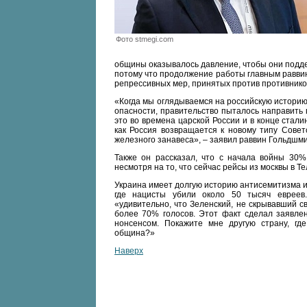
Фото stmegi.com
общины оказывалось давление, чтобы они поддерж
потому что продолжение работы главным равви
репрессивных мер, принятых против противнико
«Когда мы оглядываемся на российскую историю,
опасности, правительство пыталось направить 
это во времена царской России и в конце стал
как Россия возвращается к новому типу Совет
железного занавеса», – заявил раввин Гольдшми
Также он рассказал, что с начала войны 30%
несмотря на то, что сейчас рейсы из москвы в Т
Украина имеет долгую историю антисемитизма и п
где нацисты убили около 50 тысяч евреев.
«удивительно, что Зеленский, не скрывавший с
более 70% голосов. Этот факт сделал заявлен
нонсенсом. Покажите мне другую страну, где
община?»
Наверх