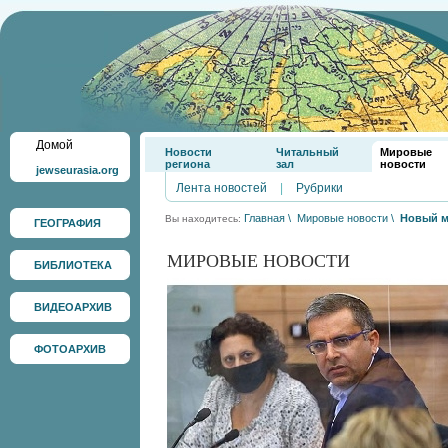
Домой
Новости
Читальный
Мировые
региона
зал
новости
jewseurasia.org
Лента новостей
|
Рубрики
Главная
\
Мировые новости
\
Новый м
Вы находитесь:
ГЕОГРАФИЯ
МИРОВЫЕ НОВОСТИ
БИБЛИОТЕКА
ВИДЕОАРХИВ
ФОТОАРХИВ