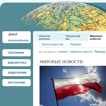
Домой
Новости
Читальный
Мировые
региона
зал
новости
jewseurasia.org
Лента новостей
|
Рубрики
Главная
\
Мировые новости
\
Польша 
Вы находитесь:
ГЕОГРАФИЯ
МИРОВЫЕ НОВОСТИ
БИБЛИОТЕКА
ВИДЕОАРХИВ
ФОТОАРХИВ