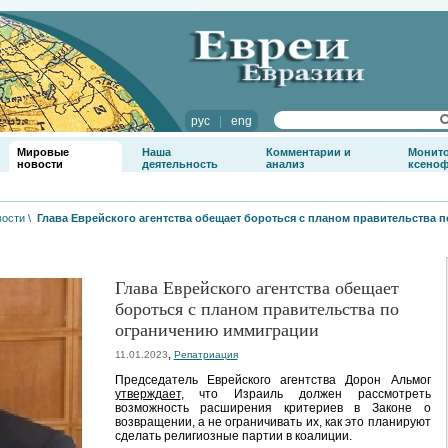
рус
|
eng
Мировые
Наша
Комментарии и
Монит
новости
деятельность
анализ
ксено
вости
\
Глава Еврейского агентства обещает бороться с планом правительства 
Глава Еврейского агентства обещает
бороться с планом правительства по
ограничению иммиграции
,
11.01.2023
Репатриация
Председатель Еврейского агентства Дорон Альмог
утверждает
, что Израиль должен рассмотреть
возможность расширения критериев в Законе о
возвращении, а не ограничивать их, как это планируют
сделать религиозные партии в коалиции.