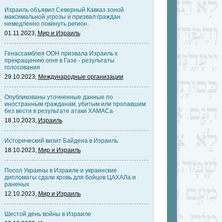
Израиль объявил Северный Кавказ зоной
максимальной угрозы и призвал граждан
немедленно покинуть регион.
01.11.2023,
Мир и Израиль
Генассамблея ООН призвала Израиль к
прекращению огня в Газе - результаты
голосования
29.10.2023,
Международные организации
Опубликованы уточненные данные по
иностранным гражданам, убитым или пропавшим
без вести в результате атаки ХАМАСа
18.10.2023,
Израиль
Исторический визит Байдена в Израиль
18.10.2023,
Мир и Израиль
Посол Украины в Израиле и украинские
дипломаты сдали кровь для бойцов ЦАХАЛа и
раненых
12.10.2023,
Мир и Израиль
Шестой день войны в Израиле