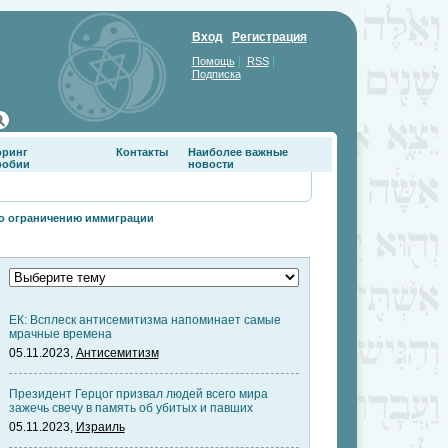
Вход
Регистрация
|
|
Помощь
RSS
Подписка
оринг
Контакты
Наиболее важные
фобии
новости
по ограничению иммиграции
ЕК: Всплеск антисемитизма напоминает самые
мрачные времена
05.11.2023,
Антисемитизм
Президент Герцог призвал людей всего мира
зажечь свечу в память об убитых и павших
05.11.2023,
Израиль