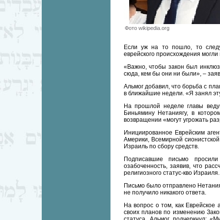
Фото wikipedia.org
Если уж на то пошло, то след
еврейского происхождения могли 
«Важно, чтобы закон был инклюз
сюда, кем бы они ни были», – заяв
Альмог добавил, что борьба с пл
в ближайшие недели. «Я занял эту
На прошлой неделе главы веду
Биньямину Нетаниягу, в которо
возвращении «могут угрожать разр
Инициированное Еврейским аген
Америки, Всемирной сионистской
Израиль по сбору средств.
Подписавшие письмо просили
озабоченность, заявив, что рас
религиозного статус-кво Израиля.
Письмо было отправлено Нетанияг
не получило никакого ответа.
На вопрос о том, как Еврейское 
своих планов по изменению Зако
статуса, Альмог подчеркнул: «