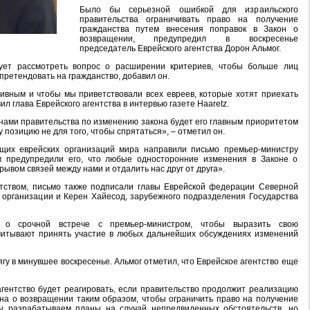
Было бы серьезной ошибкой для израильского
правительства ограничивать право на получение
гражданства путем внесения поправок в Закон о
возвращении, предупредил в воскресенье
председатель Еврейского агентства Дорон Альмог.
ует рассмотреть вопрос о расширении критериев, чтобы больше лиц
претендовать на гражданство, добавил он.
ивным и чтобы мы приветствовали всех евреев, которые хотят приехать
ил глава Еврейского агентства в интервью газете Haaretz.
анами правительства по изменению закона будет его главным приоритетом
 позицию не для того, чтобы спрятаться», – отметил он.
щих еврейских организаций мира направили письмо премьер-министру
м предупредили его, что любые односторонние изменения в Законе о
ывом связей между нами и отдалить нас друг от друга».
тством, письмо также подписали главы Еврейской федерации Северной
 организации и Керен Хайесод, зарубежного подразделения Государства
 о срочной встрече с премьер-министром, чтобы выразить свою
считывают принять участие в любых дальнейших обсуждениях изменений
у в минувшее воскресенье. Альмог отметил, что Еврейское агентство еще
агентство будет реагировать, если правительство продолжит реализацию
на о возвращении таким образом, чтобы ограничить право на получение
Мы разрабатываем планы на случай непредвиденных обстоятельств, но