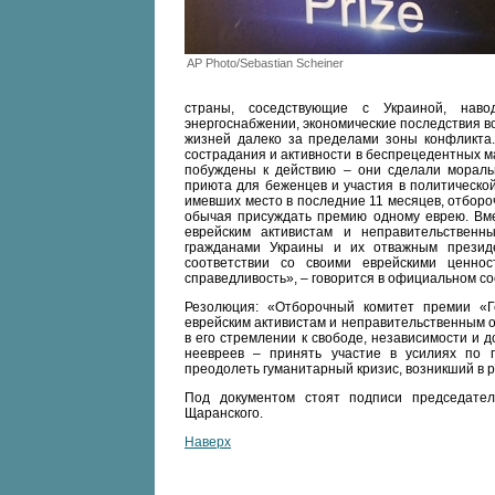
AP Photo/Sebastian Scheiner
страны, соседствующие с Украиной, нав
энергоснабжении, экономические последствия в
жизней далеко за пределами зоны конфликта.
сострадания и активности в беспрецедентных м
побуждены к действию – они сделали моральн
приюта для беженцев и участия в политическо
имевших место в последние 11 месяцев, отбор
обычая присуждать премию одному еврею. Вме
еврейским активистам и неправительствен
гражданами Украины и их отважным презид
соответствии со своими еврейскими ценност
справедливость», – говорится в официальном с
Резолюция: «Отборочный комитет премии «Г
еврейским активистам и неправительственным 
в его стремлении к свободе, независимости и д
неевреев – принять участие в усилиях по 
преодолеть гуманитарный кризис, возникший в р
Под документом стоят подписи председат
Щаранского.
Наверх