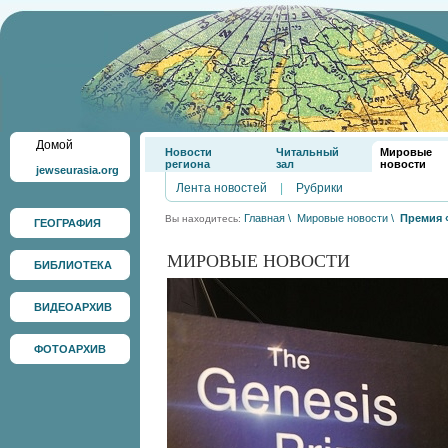
Домой
Новости
Читальный
Мировые
региона
зал
новости
jewseurasia.org
Лента новостей
|
Рубрики
Главная
\
Мировые новости
\
Премия 
Вы находитесь:
ГЕОГРАФИЯ
МИРОВЫЕ НОВОСТИ
БИБЛИОТЕКА
ВИДЕОАРХИВ
ФОТОАРХИВ