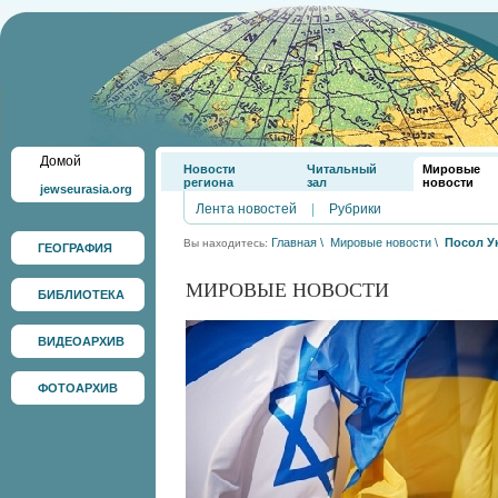
Домой
Новости
Читальный
Мировые
региона
зал
новости
jewseurasia.org
Лента новостей
|
Рубрики
Главная
\
Мировые новости
\
Посол У
Вы находитесь:
ГЕОГРАФИЯ
МИРОВЫЕ НОВОСТИ
БИБЛИОТЕКА
ВИДЕОАРХИВ
ФОТОАРХИВ