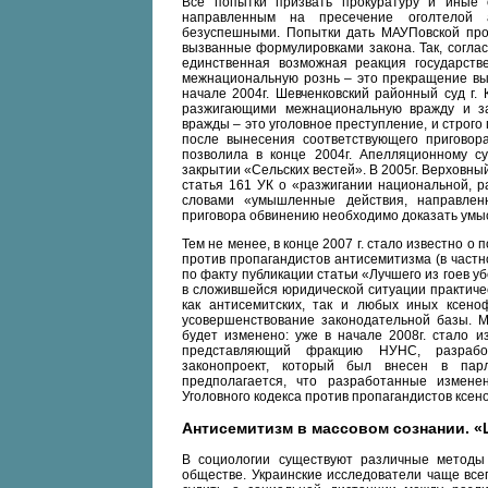
Все попытки призвать прокуратуру и иные 
направленным на пресечение оголтелой
безуспешными. Попытки дать МАУПовской прод
вызванные формулировками закона. Так, согла
единственная возможная реакция государств
межнациональную рознь – это прекращение вы
начале 2004г. Шевченковский районный суд г.
разжигающими межнациональную вражду и за
вражды – это уголовное преступление, и строго
после вынесения соответствующего приговора
позволила в конце 2004г. Апелляционному су
закрытии «Сельских вестей». В 2005г. Верховны
статья 161 УК о «разжигании национальной, р
словами «умышленные действия, направленн
приговора обвинению необходимо доказать умыс
Тем не менее, в конце 2007 г. стало известно о
против пропагандистов антисемитизма (в част
по факту публикации статьи «Лучшего из гоев уб
в сложившейся юридической ситуации практиче
как антисемитских, так и любых иных ксено
усовершенствование законодательной базы. М
будет изменено: уже в начале 2008г. стало и
представляющий фракцию НУНС, разрабо
законопроект, который был внесен в пар
предполагается, что разработанные измене
Уголовного кодекса против пропагандистов ксен
Антисемитизм в массовом сознании. «
В социологии существуют различные методы
обществе. Украинские исследователи чаще всег