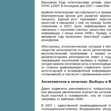
Верховную Раду политическими силами, пар
НУНС и БЮТ. В последние дни 2007 г. сама Юля
Крайняя политическая нестабильность и правов
благоприятным фоном для развития маргина
процесса. Бурный рост переживает агресси
расистов) и связанная с ней, но гораздо бол
сожалению, в 2007г. было зафиксировано ре
связанных с насилием («волна» расистских на
информации, с конца осени 2006г.). Правда, 
минувшем году произошел некоторый «сдвиг»
ксенофобии.
Обострилась этнополитическая ситуация в Авт
общество репатриантов из числа депортирован
многочисленными проблемами, в первую о
крымскотатарских репатриантов лежит в соц
окружающим населением вызваны в первую о
сегодня важную негативную роль в происходящи
со стороны доминирующего славянского насел
антитатарской и исламофобской информацион
столкновений, в том числе с применением огнес
Антисемитизм в политике. Выборы в В
Давно подмечена закономерность: избиратель
или меньшим увеличением количества антисем
была короткой и «скомканной», она не стала
например, от кампании 2006г.
В 2007 г. единственной праворадикальной п
этнонационалистическое Всеукраинское объ