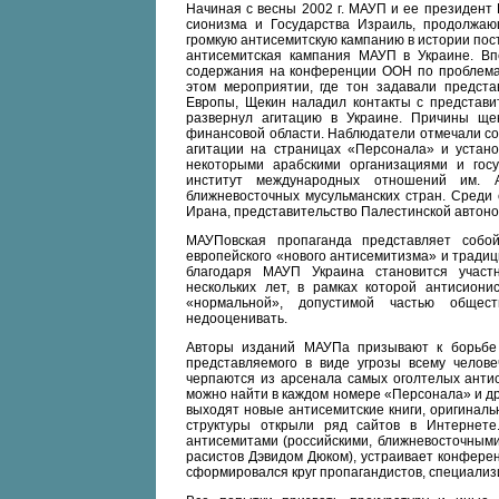
Начиная с весны 2002 г. МАУП и ее президент
сионизма и Государства Израиль, продолжа
громкую антисемитскую кампанию в истории пост
антисемитская кампания МАУП в Украине. Вп
содержания на конференции ООН по проблемам
этом мероприятии, где тон задавали предста
Европы, Щекин наладил контакты с представит
развернул агитацию в Украине. Причины щек
финансовой области. Наблюдатели отмечали с
агитации на страницах «Персонала» и устан
некоторыми арабскими организациями и госу
институт международных отношений им. А
ближневосточных мусульманских стран. Среди
Ирана, представительство Палестинской автоно
МАУПовская пропаганда представляет собой
европейского «нового антисемитизма» и тради
благодаря МАУП Украина становится участ
нескольких лет, в рамках которой антисиони
«нормальной», допустимой частью общест
недооценивать.
Авторы изданий МАУПа призывают к борьбе 
представляемого в виде угрозы всему челове
черпаются из арсенала самых оголтелых антис
можно найти в каждом номере «Персонала» и др
выходят новые антисемитские книги, оригинал
структуры открыли ряд сайтов в Интернет
антисемитами (российскими, ближневосточными
расистов Дэвидом Дюком), устраивает конференц
сформировался круг пропагандистов, специализ