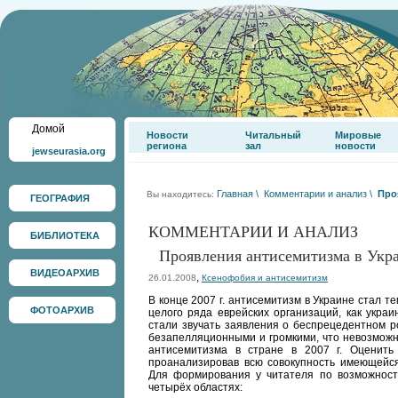
Домой
Новости
Читальный
Мировые
региона
зал
новости
jewseurasia.org
Главная
\
Комментарии и анализ
\
Про
Вы находитесь:
ГЕОГРАФИЯ
КОММЕНТАРИИ И АНАЛИЗ
БИБЛИОТЕКА
Проявления антисемитизма в Украи
ВИДЕОАРХИВ
,
26.01.2008
Ксенофобия и антисемитизм
В конце 2007 г. антисемитизм в Украине стал 
ФОТОАРХИВ
целого ряда еврейских организаций, как украи
стали звучать заявления о беспрецедентном р
безапелляционными и громкими, что невозможн
антисемитизма в стране в 2007 г. Оценить
проанализировав всю совокупность имеющейс
Для формирования у читателя по возможност
четырёх областях: