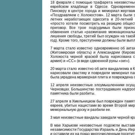
18 февраля с помощью трафарета неизвестные
еврейском кладбище в Одессе. Одновременн
Пинскеру в центре города и мемориал жертва
«Поздравляем с Холокостом». 12 марта были 
летних неработающих одессита и 20-летний 
«просто хотели посмотреть на реакцию общест
приговор. Все трое подсудимых были призн
обвинения статью «разжигание межнациональн
лишения свободы, третий был осужден на такой 
год). Кроме того, преступники должны были вып
7 марта стало известно одновременно об актах
(Житомирская область) и Александрии (Кирово
Холокоста черной краской была нарисована с
армия) и «СС» (в виде сдвоенной руны «зиг»).
20 марта стало известно об акте вандализма в
нарисовали свастику и повредили мемориал па
была украдена мраморная плита и повреждена 
12 апреля неизвестные злоумышленники осуще
Черновцах. Большинство пострадавших надгроб
памятника были разбиты.
27 апреля в Хмельницком был поврежден памятн
евреев, убитых нацистами во время Второй ми
мемориальную доску и разбили ее.
3 мая неизвестные вандалы закидали черной кра
В мае Харькове неизвестные подожгли выставк
независимости Государства Израиль и День Ие
и оставили их на показ многочисленным посетит