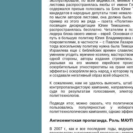
эксплуатировали, по всей видимости, мнимое
листовка распространялась якобы от имени Гл
содержался призыв голосовать за Блок Юлии Т
кандидатов в народные депутаты тоже немало е
по мысли авторов листовки, она должна была 
пример из этого же ряда – газета «Политик»
посвящен дискредитации Юлии Тимошенко.
распространялась бесплатно. Читателям в п
лидера блока своего имени – еврей. Основная с
путь в большую политику Юлия Владимировна 
покровителями, в частности – с Павлом Лазаре
тогда всесильному политику нужна была Тимоше
Израилева еще с библейских времен славилис
умением угодить мужчине-хозяину, мастерство
одной стороны, авторы издания стремились
указывая на его мнимое еврейское проис
оскорбительные этностереотипы на грани непр
эффекта») оскорбляли весь народ, к которому 
и создавали негативный образ всей общности.
К сожалению, нам не удалось выяснить, штаб 
контрпропагандистскую кампанию, направленн
судя по результатам голосования, элект
политтехнологов.
Подводя итог, можно сказать, что политичес
пользовались популярностью у избират
политтехнологических кампаниях, однако эффект
Антисемитская пропаганда. Роль МАУП
В 2007 г., как и все последние годы, ведущ