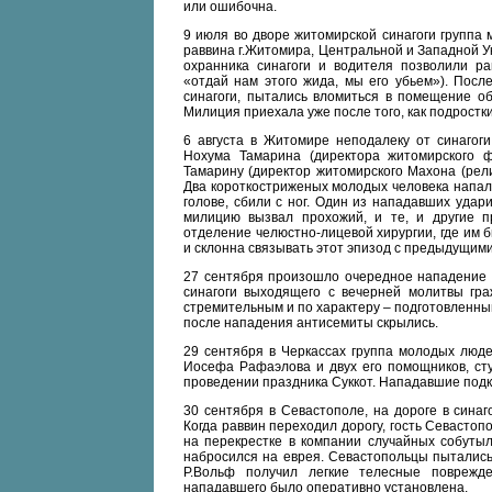
или ошибочна.
9 июля во дворе житомирской синагоги группа
раввина г.Житомира, Центральной и Западной 
охранника синагоги и водителя позволили ра
«отдай нам этого жида, мы его убьем»). Пос
синагоги, пытались вломиться в помещение об
Милиция приехала уже после того, как подростки
6 августа в Житомире неподалеку от синагог
Нохума Тамарина (директора житомирского 
Тамарину (директор житомирского Махона (рел
Два короткостриженых молодых человека напали
голове, сбили с ног. Один из нападавших удар
милицию вызвал прохожий, и те, и другие п
отделение челюстно-лицевой хирургии, где им 
и склонна связывать этот эпизод с предыдущими
27 сентября произошло очередное нападение 
синагоги выходящего с вечерней молитвы г
стремительным и по характеру – подготовленны
после нападения антисемиты скрылись.
29 сентября в Черкассах группа молодых люде
Иосефа Рафаэлова и двух его помощников, ст
проведении праздника Суккот. Нападавшие подка
30 сентября в Севастополе, на дороге в сина
Когда раввин переходил дорогу, гость Севасто
на перекрестке в компании случайных собутыль
набросился на еврея. Севастопольцы пытались
Р.Вольф получил легкие телесные поврежде
нападавшего было оперативно установлена.