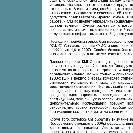
судить о социальной дистанции между разл
установка человека по отношению к представи
готовность к сближению или, наоборот, к отто
от их личностных качеств и особенностей. Ответ
допустить представителей другого этноса (в к
работе, и т.п.) позволяет определить социальн
данной группой. Сумма различных ответов
среднестатистическую по отношению к той или
получившаяся цифра, тем ниже в обществе урове
Последний подобный опрос был проведен в кон
(КМИС). Согласно данным КМИС, индекс социаль
в 1994г. до 4,6 в 2007г. Особое беспокойств
вызывает тот факт, что антисемитизму все бол
Данные опросом КМИС выглядят довольно пе
результаты исследований по шкале Богардуса.
проблематично говорить в терминах «толер
определяет именно что – и только – социаль
1930-х гг., и в первую очередь измеряет степе
этнических меньшинств, и вряд ли оправд
межэтнических отношений. Поэтому особо остор
исследования точным утверждениям типа «стол
среди граждан Украины». Последнее иссл
предыдущими, можно и нужно воспринимать как
Дополнительных исследований требуют во
относительно уровня ксенофобии вообще ро
поражающий рост антисемитизма среди молоде
Кроме того, хотелось бы обратить внимание н
(безвременно умершая в 2006г.) обращала вни
характерный для Украины. Мне кажется, что
естественна и «негативная» динамика за посл