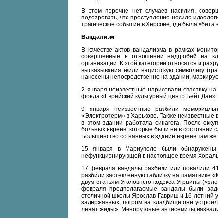
В этом перечне нет случаев насилия, совер
подозревать, что преступление носило идеологи
трагическое событие в Херсоне, где была убита
Вандализм
В качестве актов вандализма в рамках монито
совершенные в отношении надгробий на кл
организации. К этой категории относятся и раз
высказывания и/или нацистскую символику (гр
нанесены непосредственно на здании, маркируе
2 января неизвестные нарисовали свастику на
фонда «Еврейский культурный центр Бейт Дан».
9 января неизвестные разбили мемориаль
«Электротерм» в Харькове. Также неизвестные 
в этом здании работала синагога. После окку
больных евреев, которые были не в состоянии с
Большинство согнанных в здание евреев там же 
15 января в Мариуполе были обнаружены 
нефункционирующей в настоящее время Хоральн
17 февраля вандалы разбили или повалили 41
разбили застекленную табличку на памятнике «
двум статьям Уголовного кодекса Украины («зло
февраля предполагаемые вандалы были заде
столичной школы Ярослав Гавриш и 16-летний 
задержанных, погром на кладбище они устроили
лежат жиды». Менору юные антисемиты назвали