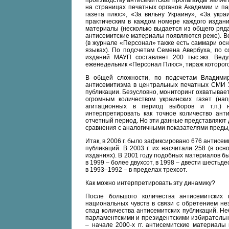
производству антисемитской пропаганды являет
на страницах печатных органов Академии и п
газета плюс», «За вильну Украину», «За укра
практическим в каждом номере каждого издан
материалы (несколько выдается из общего ряда
антисемитские материалы появляются реже). В
(в журнале «Персонал» также есть саммари осн
языках). По подсчетам Семена Авербуха, по с
изданий МАУП составляет 200 тыс.экз. Вед
еженедельник «Персонал Плюс», тираж которого,
В общей сложности, по подсчетам Владими
антисемитизма в центральных печатных СМИ У
публикации. Безусловно, мониторинг охватывает 
огромным количеством украинских газет (нап
агитационных в период выборов и т.п.) 
интерпретировать как точное количество ант
отчетный период. Но эти данные представляют 
сравнения с аналогичными показателями предыд
Итак, в 2006 г. было зафиксировано 676 антисемит
публикаций. В 2003 г. их насчитали 258 (в осно
изданиях). В 2001 году подобных материалов бы
в 1999 – более двухсот, в 1998 – двести шестьде
в 1993–1992 – в пределах трехсот.
Как можно интерпретировать эту динамику?
После большого количества антисемитских п
национальных чувств в связи с обретением не
спад количества антисемитских публикаций. Н
парламентскими и президентскими избирательны
– начале 2000-х гг. антисемитские материалы