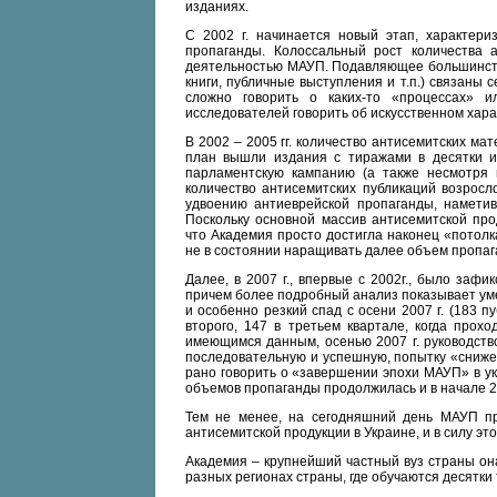
изданиях.
С 2002 г. начинается новый этап, характер
пропаганды. Колоссальный рост количества 
деятельностью МАУП. Подавляющее большинство
книги, публичные выступления и т.п.) связаны 
сложно говорить о каких-то «процессах» и
исследователей говорить об искусственном хара
В 2002 – 2005 гг. количество антисемитских ма
план вышли издания с тиражами в десятки и
парламентскую кампанию (а также несмотря 
количество антисемитских публикаций возросл
удвоению антиеврейской пропаганды, наметив
Поскольку основной массив антисемитской пр
что Академия просто достигла наконец «потолк
не в состоянии наращивать далее объем пропаг
Далее, в 2007 г., впервые с 2002г., было за
причем более подробный анализ показывает уме
и особенно резкий спад с осени 2007 г. (183 п
второго, 147 в третьем квартале, когда прох
имеющимся данным, осенью 2007 г. руководств
последовательную и успешную, попытку «сниже
рано говорить о «завершении эпохи МАУП» в у
объемов пропаганды продолжилась и в начале 20
Тем не менее, на сегодняшний день МАУП пр
антисемитской продукции в Украине, и в силу эт
Академия – крупнейший частный вуз страны он
разных регионах страны, где обучаются десятки 