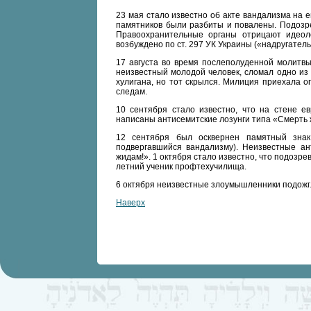
23 мая стало известно об акте вандализма на 
памятников были разбиты и повалены. Подозр
Правоохранительные органы отрицают идеоло
возбуждено по ст. 297 УК Украины («надругател
17 августа во время послеполуденной молитвы
неизвестный молодой человек, сломал одно из 
хулигана, но тот скрылся. Милиция приехала о
следам.
10 сентября стало известно, что на стене 
написаны антисемитские лозунги типа «Смерть 
12 сентября был осквернен памятный знак
подвергавшийся вандализму). Неизвестные ан
жидам!». 1 октября стало известно, что подозр
летний ученик профтехучилища.
6 октября неизвестные злоумышленники подожг
Наверх