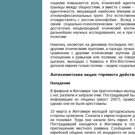
социума повышается роль этнической иденти
границы между общностями, и вместе с ними –
идентичности, мешающей наиболее близким кон
этноконфессиональных групп. Это естественны
отождествлять с ростом ксенофобии... Вслед 
своим социально-психологическим установ
достаточно неоднородный этнический контин
дальнейших научных исследованиях, но и при 
политики.
Наконец, несмотря на динамику последних лет,
другими этническими группами, а гораздо лучш
сравнению с другими этническими группам. 
отношению к румынам или полякам, ни говор
цыганах, выходцах с Кавказа и Юго-Восточно
догнали евреев только поляки – индекс социальн
Антисемитские акции «прямого действ
Нападения
В феврале в Житомире три бритоголовых молод
с ног, разбили и забрали очки. Пострадавший 
информации из общины (август 2007), право
однако они не были арестованы.
10 марта в Житомире молодой ортодоксальный
стороны хулиганов. Сначала к еврею подошли дв
не понимал. Тогда они начали бить еврея. К
Пострадавший находился в Житомире в сост
приглашению местного раввина. Сообщение 
еврейской общине ничего об инциденте не зна