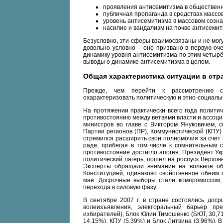
проявления антисемитизма в общественн
публичная пропаганда в средствах масс
уровень антисемитизма в массовом созна
насилие и вандализм на почве антисемит
Безусловно, эти сферы взаимосвязаны и не могу
довольно условно – оно призвано в первую оче
динамику уровня антисемитизма по этим четыр
выводы о динамике антисемитизма в целом.
Общая характеристика ситуации в стр
Прежде, чем перейти к рассмотрению со
охарактеризовать политическую и этно-социальн
На протяжении практически всего года полити
противостоянию между ветвями власти и ассоц
министров во главе с Виктором Януковичем, 
Партии регионов (ПР), Коммунистической (КПУ)
стремился расширить свои полномочия за счет
раде, прибегая в том числе к сомнительным с
противостояние достигло апогея. Президент 
политический лагерь, пошел на роспуск Верхо
Эксперты обращали внимание на вольное об
Конституцией, одинаково свойственное обеим 
мае. Досрочные выборы стали компромиссом,
перехода в силовую фазу.
В сентябре 2007 г. в стране состоялись дос
волеизъявления, электоральный барьер пр
избирателей), Блок Юлии Тимошенко (БЮТ, 30,
14,15%), КПУ (5,39%) и Блок Литвина (3,96%).