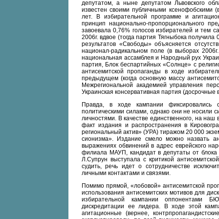
депутатом, а ныне депутатом Львовского обл
известен своими публичными ксенофобскими (
лет. В избирательной программе и агитаци
принцип национально-пропорционального пред
завоевала 0,76% голосов избирателей и тем с
2006г. вдвое (тогда партия Тягныбока получила
результатов «Свободы» объясняется отсутст
национал-радикальном поле (в выборах 2006г
национальная ассамблея и Народный рух Украи
партия, Блок беспартийных «Солнце» с религио
антисемитской пропаганды в ходе избирател
предыдущем (когда основную массу антисемитс
Межрегиональной академией управления перс
Украинская консервативная партия (досрочные в
Правда, в ходе кампании фиксировались с
политическими силами, однако они не носили с
личностями. В качестве единственного, на наш
факт издания и распространения в Кировогр
региональный актив» (УРА) тиражом 20 000 эк
сионизма». Издание смело можно назвать ан
выражениях обвинений в адрес еврейского нар
филиала МАУП, кандидат в депутаты от блока 
Л.Супрун выступала с критикой антисемитско
судить, речь идет о сотрудничестве исключи
личными контактами и связями.
Помимо прямой, «лобовой» антисемитской проп
использования антисемитских мотивов для дис
избирательной кампании оппонентами Б
дискредитации ее лидера. В ходе этой камп
агитационные (вернее, контрпропагандистски