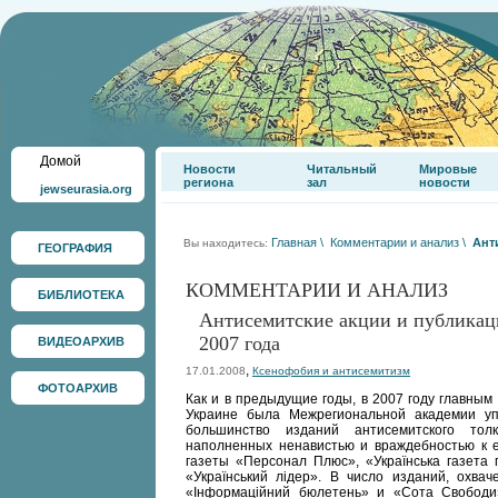
Домой
Новости
Читальный
Мировые
региона
зал
новости
jewseurasia.org
Главная
\
Комментарии и анализ
\
Ант
Вы находитесь:
ГЕОГРАФИЯ
КОММЕНТАРИИ И АНАЛИЗ
БИБЛИОТЕКА
Антисемитские акции и публикац
2007 года
ВИДЕОАРХИВ
,
17.01.2008
Ксенофобия и антисемитизм
ФОТОАРХИВ
Как и в предыдущие годы, в 2007 году главны
Украине была Межрегиональной академии у
большинство изданий антисемитского тол
наполненных ненавистью и враждебностью к е
газеты «Персонал Плюс», «Українська газета п
«Український лідер». В число изданий, охва
«Інформаційний бюлетень» и «Сота Свободи