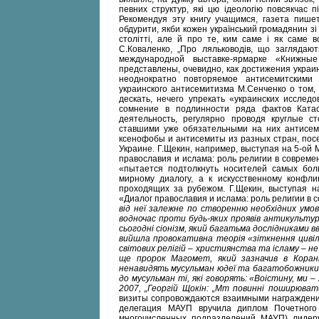
певних структур, які цю ідеологію повсякчас п
Рекомендуя эту книгу учащимся, газета пишет
обдурити, якби кожен український громадянин зі
столітті, але й про те, ким саме і як саме в
С.Коваленко, „Про ляльководів, що заглядаю
международной выставке-ярмарке «Книжн
представлены, очевидно, как достижения украин
неоднократно повторяемое антисемитскими
украинского антисемитизма М.Сенченко о том,
дескать, нечего упрекать «украинских исслед
сомнение в подлинности ряда фактов Ката
деятельность, регулярно проводя круглые 
ставшими уже обязательными на них антисем
ксенофобы и антисемиты из разных стран, пос
Украине. Г.Щекин, например, выступая на 5-о
православия и ислама: роль религии в совреме
«пытается подтолкнуть носителей самых бол
мирному диалогу, а к искусственному конфл
проходящих за рубежом. Г.Щекин, выступая н
«Диалог православия и ислама: роль религии в 
від неї залежне по створенню необхідних умов
водночас проти будь-яких проявів антикульту
сьогодні сіонізм, який багатьма дослідниками 
вийшла провокативна теорія «зіткнення цивіл
світових релігій – християнства та ісламу – не
ще пророк Магомет, який зазначив в Корані
ненавидять мусульман юдеї та багатобожники.
до мусульман ті, які говорять: «Воістину, ми –
2007, „Георгій Щокін: „Мт повинні поширюват