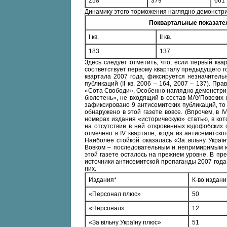
258
379
661
Динамику этого торможения наглядно демонстр
Поквартальные показател
I кв.
II кв.
183
137
Здесь следует отметить, что, если первый ква
соответствует первому кварталу предыдущего года
квартала 2007 года, фиксируется незначитель
публикаций (II кв. 2006 – 164, 2007 – 137). Пра
«Сота Свободи». Особенно наглядно демонстри
бюлетень», не входящий в состав МАУПовских из
зафиксировано 9 антисемитских публикаций, то в
обнаружено в этой газете вовсе. (Впрочем, в I
номерах издания «историческую» статью, в ко
на отсутствие в ней откровенных юдофобских 
отмечено в IV квартале, когда из антисемитск
Наиболее стойкой оказалась «За вільну Украї
Вовком – последовательным и непримиримым ю
этой газете осталось на прежнем уровне. В п
источники антисемитской пропаганды 2007 года,
них.
Издания*
К-во издани
«Персонал плюс»
50
«Персонал»
12
«За вільну Україну плюс»
51