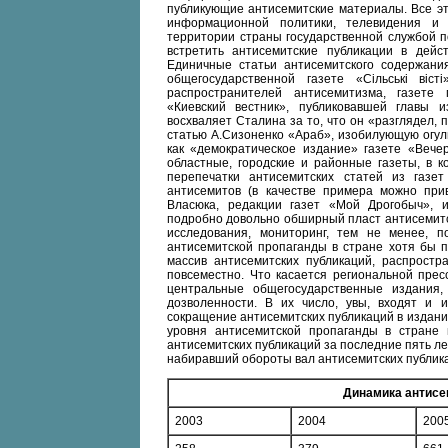
публикующие антисемитские материалы. Все э
информационной политики, телевидения и
территории страны государственной службой по
встретить антисемитские публикации в дейс
Единичные статьи антисемитского содержания
общегосударственной газете «Сільські ві
распространителей антисемитизма, газете 
«Киевский вестник», публиковавшей главы и
восхваляет Сталина за то, что он «разглядел,
статью А.Сизоненко «Араб», изобилующую огу
как «демократическое издание» газете «Вече
областные, городские и районные газеты, в к
перепечатки антисемитских статей из газ
антисемитов (в качестве примера можно прив
Власюка, редакции газет «Мой Дрогобыч», 
подробно довольно обширный пласт антисемитск
исследования, мониторинг, тем не менее, 
антисемитской пропаганды в стране хотя бы п
массив антисемитских публикаций, распростр
повсеместно. Что касается региональной прес
центральные общегосударственные издания
дозволенности. В их число, увы, входят и 
сокращение антисемитских публикаций в издани
уровня антисемитской пропаганды в стране 
антисемитских публикаций за последние пять л
набиравший обороты вал антисемитских публика
Динамика антисем
2003
2004
200