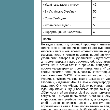
«Українська газета плюс»
45
«За Українську Україну»
50
«Сота Свободи»
24
«Український лідер»
50
«Інформаційний бюлетень»
46
Всего
Не ведя статистику книжной продукции антисе
количество в последние несколько лет сущест
киосков и магазинов, всевозможных стихийных 
всеукраинские книжные ярмарки, подобная «ли
украинских авторов и украинских издательс
антисемитизма, а также расхожие образцы этог
источники и результаты”, “Еврейский синдром”,
прочие «шедевры» антисемитизма. Книга «Пра
третья весомая легенда жидовской катастрофы
таки занимает МАУП. «Еврейский вопрос...», 
Украине», «Исторические свидетельства ритуа
творений, изданных МАУП. Свою книжную проду
изданиях. О книге «Число Звіра» реклама, напр
юдо-нацизмом”; книгу „Єврейська мафія та її к
„Збірник статей висвітлює різні аспекти прихован
тому числі – ритуальні вбивства”. А вот как «В
- представляет учебное пособие для студент
идей: „Автор посібника вдався у своєму досл
порівняльний аналіз. А цей порівняльний аналіз,
виявляє, на думку автора, їхній тісний зв’язок