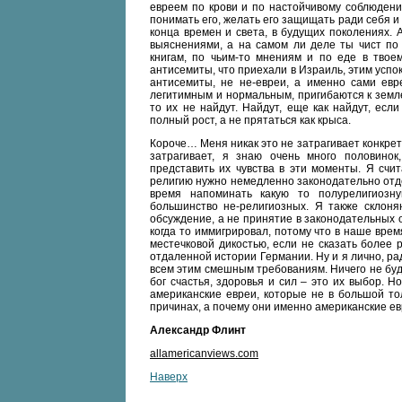
евреем по крови и по настойчивому соблюдени
понимать его, желать его защищать ради себя и 
конца времен и света, в будущих поколениях. 
выяснениями, а на самом ли деле ты чист по 
книгам, по чьим-то мнениям и по еде в твое
антисемиты, что приехали в Израиль, этим успо
антисемиты, не не-евреи, а именно сами евр
легитимным и нормальным, пригибаются к земле
то их не найдут. Найдут, еще как найдут, есл
полный рост, а не прятаться как крыса.
Короче… Меня никак это не затрагивает конкретн
затрагивает, я знаю очень много половинок
представить их чувства в эти моменты. Я счи
религию нужно немедленно законодательно отдел
время напоминать какую то полурелигиозн
большинство не-религиозных. Я также склоня
обсуждение, а не принятие в законодательных о
когда то иммигрировал, потому что в наше вре
местечковой дикостью, если не сказать более 
отдаленной истории Германии. Ну и я лично, рад,
всем этим смешным требованиям. Ничего не буду 
бог счастья, здоровья и сил – это их выбор. Н
американские евреи, которые не в большой тол
причинах, а почему они именно американские евр
Александр Флинт
allamericanviews.com
Наверх