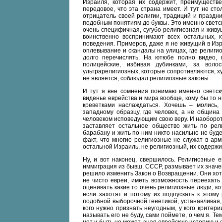
Израиля, которая их содержит, преимуществе
передовое, что эта страна имеет. И тут не сто
отрицатель своей религии, традиций и праздни
подобным понятиям до буквы. Это именно светс
очень специфичная, сугубо религиозная и живу
воинственно воспринимают всех остальных, 
поведения. Примеров, даже я не живущий в Изр
оплевывание и скандалы на улицах, где религи
долго перечислять. На ютюбе полно видео, 
полицейские, избивая дубинками, за вол
ультрарелигиозных, которые сопротивляются, ху
не является, соблюдал религиозные законы.
И тут я вне сомнения понимаю именно светску
виденье еврейства и мира вообще, кому бы то 
креветками наслаждаться. Хочешь – молись,
западному образцу, где человек, а не община 
человеком исповедующим свою веру. И наоборот,
заставляет остальное общество жить по рел
барабану и жить по ним никто насильно не буд
факт, что многие религиозные не служат в ар
остальной Израиль, не религиозный, их содержит
Ну, и вот наконец, свершилось. Религиозные е
иммиграция из бывш. СССР, размывает их значен
решило изменить Закон о Возвращении. Они хот
не чисто евреи, иметь возможность переехать
оценивать какие то очень религиозные люди, кот
если захотят и потому их подпускать к этому
подобной выборочной генетикой, устанавливая, 
кого нужно признать неугодным, у кого критери
называть его не буду, сами поймете, о чем я. Т