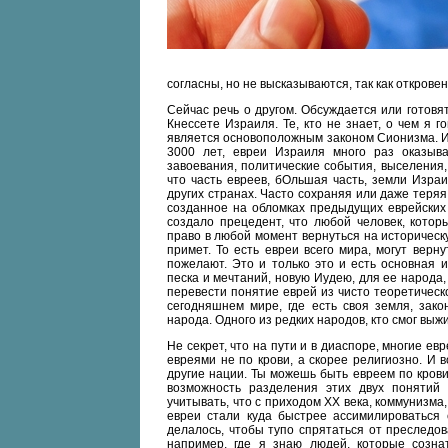
согласны, но не высказываются, так как откров
Сейчас речь о другом. Обсуждается или готовя
Кнессете Израиля. Те, кто не знает, о чем я 
является основоположным законом Сионизма. Ил
3000 лет, евреи Израиля много раз оказыв
завоевания, политические события, выселения, 
что часть евреев, бОльшая часть, земли Изра
других странах. Часто сохраняя или даже теряя 
созданное на обломках предыдущих еврейских 
создало прецедент, что любой человек, кото
право в любой момент вернуться на историческу
примет. То есть евреи всего мира, могут верн
пожелают. Это и только это и есть основная и
песка и мечтаний, новую Иудею, для ее народа,
перевести понятие еврей из чисто теоретическ
сегодняшнем мире, где есть своя земля, зако
народа. Одного из редких народов, кто смог выж
Не секрет, что на пути и в диаспоре, многие е
евреями не по крови, а скорее религиозно. И 
другие нации. Ты можешь быть евреем по кров
возможность разделения этих двух понятий 
учитывать, что с приходом XX века, коммунизм
евреи стали куда быстрее ассимилироваться 
делалось, чтобы тупо спрятаться от преследо
например, где я знаю людей, которые созн