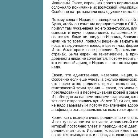
Ивановым. Также, евреи, как просто нормальны
осложняло понимание их возможной иммиграции 
Особенно на третьем или последующих поколени
Потому, когда в Израиле заговорили о большой 
Буша, чтобы он изменил порядок въезда в США д
примут там мужа-еврея, но его жен-русскую, или
сыновья и внуки переженились на армянах и 
состоится. Люди не поедут в Израиль, бросив
круги на то время, приняли решение закрыть на
носа, в закручивании волос, в цвете глаз, форм
И это было правильное решение. Правильное х
странах, были евреи не генетические, а при
древности никак не сочетается. Потому мерить ч
кто истинный ариец, в Израиле – это оксюморон
надо.
Евреи, это единственная, наверное, нация, н
Особенно если еще учесть, а сколько еврейских
что после этого родились целые поколения, 
генетической точки зрения – евреи, по моим 
преследований и перемешивания кровей в замкн
И наблюдая за нашими многими стариками, кото
тот свет отправлялись чуть более 70-ти лет, по
не надо забывать. И потому привлечение здоро
анафема, а есть правильное со всех точек зрени
Кроме как с позиции очень религиозных и очен
И вот тут начинается тот чисто израильский ко
который постоянно тлеет и периодически дает 
религиозная часть Израиля, которая имеет ме
пытается командовать и насаждать свои правил