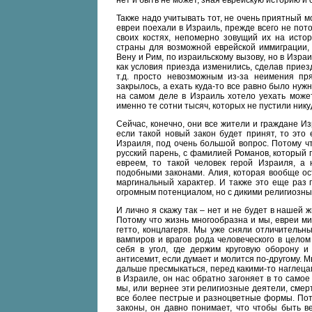
нет и быть не может, зная еврейскую историю и 
Также надо учитывать тот, не очень приятный мо
евреи поехали в Израиль, прежде всего не пото
своих костях, непомерно зовущий их на истор
страны для возможной еврейской иммиграции, з
Вену и Рим, по израильскому вызову, но в Израи
как условия приезда изменились, сделав прие
т.д. просто невозможным из-за неимения пря
закрылось, а ехать куда-то все равно было нуж
на самом деле в Израиль хотело уехать может
именно те сотни тысяч, которых не пустили ник
Сейчас, конечно, они все жители и граждане Из
если такой новый закон будет принят, то это
Израиля, под очень большой вопрос. Потому чт
русский парень, с фамилией Романов, который 
евреем, то такой человек герой Израиля, а 
подобными законами. Алия, которая вообще ост
маргинальный характер. И также это еще раз 
огромным потенциалом, но с дикими религиозны
И лично я скажу так – нет и не будет в нашей 
Потому что жизнь многообразна и мы, евреи мир
гетто, концлагеря. Мы уже сняли отличительн
вампиров и врагов рода человеческого в цело
себя в угол, где держим круговую оборону и
антисемит, если думает и молится по-другому. М
дальше пресмыкаться, перед какими-то наглецам
в Израиле, он нас обратно загоняет в то самое 
мы, или вернее эти религиозные деятели, смерт
все более пестрые и разноцветные формы. Пото
законы, он давно понимает, что чтобы быть 